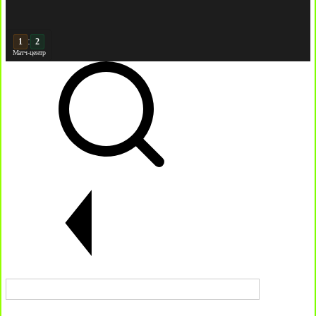
:
2
2
Матч-центр