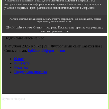
участвовать в азартных играх, делать ставки или получать выигрыши. Все
материалы сайта носят информационный характер. Сайт не имеет функций для
участия в азартных играх, размещения ставок или получения выигрышей.
Участие в азартных играх может вызвать игровую зависимость. Придерживайтесь правил
(принципов) ответственной игры.
21+. Играйте с умом. Ставки — это риск. Прогнозы не гарантируют результат.
Решения принимаете вы.
Подписывайтесь на нас
© Футбол 2026 Kpl.kz | 21+ Футбольный сайт Казахстана |
Связь с нами:
kpl.kz2022@gmail.com
О нас
Контакты
Реклама
Поддержка проекта
Лучшие бонусы