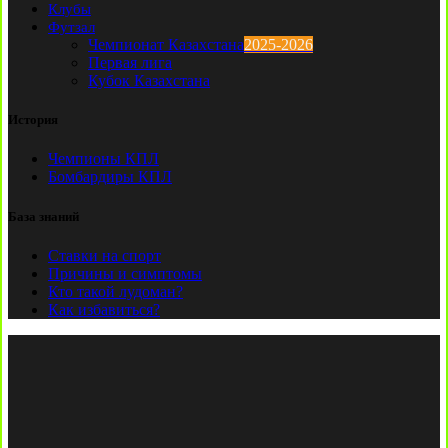
Клубы
Футзал
Чемпионат Казахстана
2025-2026
Первая лига
Кубок Казахстана
История
Чемпионы КПЛ
Бомбардиры КПЛ
База знаний
Ставки на спорт
Причины и симптомы
Кто такой лудоман?
Как избавиться?