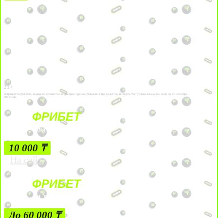
21+
Лицензии №24514359, выданной комитетом индустрии туризма Министерства культуры и спорта Республики Казахстан срок до 27 сентября
2034 года.
ФРИБЕТ
БЕЗ УСЛОВИЙ
10 000 ₸
На сайт
ФРИБЕТ
ЗА ДЕПОЗИТЫ
До 60 000 ₸