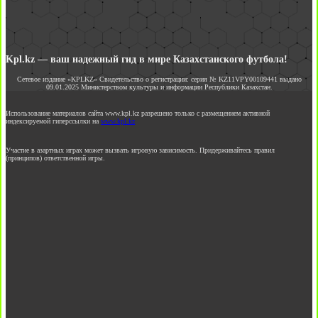
Kpl.kz — ваш надежный гид в мире Казахстанского футбола!
Сетевое издание «KPLKZ» Свидетельство о регистрации: серия № KZ11VPY00109441 выдано
09.01.2025 Министерством культуры и информации Республики Казахстан.
Использование материалов сайта www.kpl.kz разрешено только с размещением активной
индексируемой гиперссылки на
www.kpl.kz
Участие в азартных играх может вызвать игровую зависимость. Придерживайтесь правил
(принципов) ответственной игры.