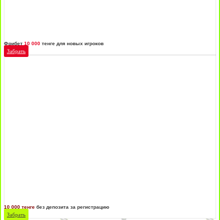
Фрибет
10 000
тенге для новых игроков
Забрать
10 000 тенге
без депозита за регистрацию
Забрать