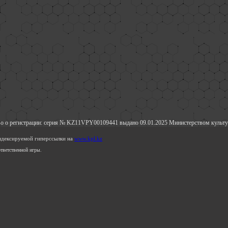
о о регистрации: серия № KZ11VPY00109441 выдано 09.01.2025 Министерством культу
индексируемой гиперссылки на
www.kpl.kz
тветственной игры.