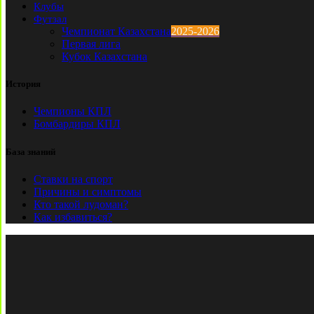
Клубы
Футзал
Чемпионат Казахстана
2025-2026
Первая лига
Кубок Казахстана
История
Чемпионы КПЛ
Бомбардиры КПЛ
База знаний
Ставки на спорт
Причины и симптомы
Кто такой лудоман?
Как избавиться?