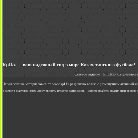
Kpl.kz — ваш надежный гид в мире Казахстанского футбола!
Сетевое издание «KPLKZ» Свидетельств
Использование материалов сайта www.kpl.kz разрешено только с размещением активной 
Участие в азартных играх может вызвать игровую зависимость. Придерживайтесь правил (принципов) о