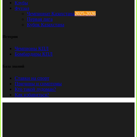
Клубы
Футзал
Чемпионат Казахстана
2025-2026
Первая лига
Кубок Казахстана
История
Чемпионы КПЛ
Бомбардиры КПЛ
База знаний
Ставки на спорт
Причины и симптомы
Кто такой лудоман?
Как избавиться?