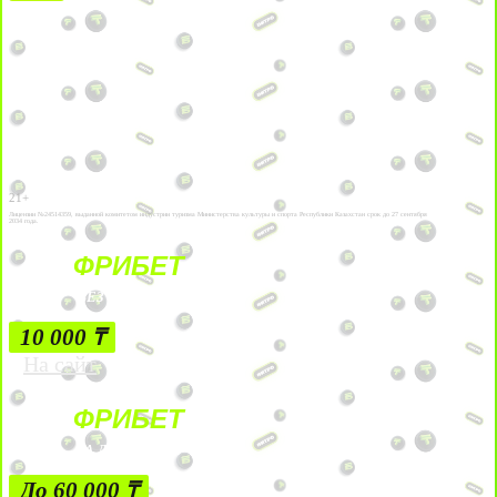
21+
Лицензии №24514359, выданной комитетом индустрии туризма Министерства культуры и спорта Республики Казахстан срок до 27 сентября
2034 года.
ФРИБЕТ
БЕЗ УСЛОВИЙ
10 000 ₸
На сайт
ФРИБЕТ
ЗА ДЕПОЗИТЫ
До 60 000 ₸