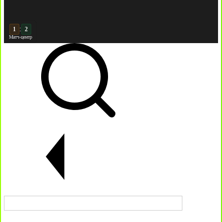
:
2
2
Матч-центр