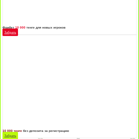
Фрибет
10 000
тенге для новых игроков
Забрать
10 000 тенге
без депозита за регистрацию
Забрать