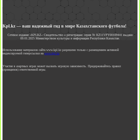
Kpl.kz — ваш надежный гид в мире Казахстанского футбола!
Сетевое издание «KPLKZ» Свидетельство о регистрации: серия № KZ11VPY00109441 выдано
09.01.2025 Министерством культуры и информации Республики Казахстан.
Использование материалов сайта www.kpl.kz разрешено только с размещением активной
индексируемой гиперссылки на
www.kpl.kz
Участие в азартных играх может вызвать игровую зависимость. Придерживайтесь правил
(принципов) ответственной игры.