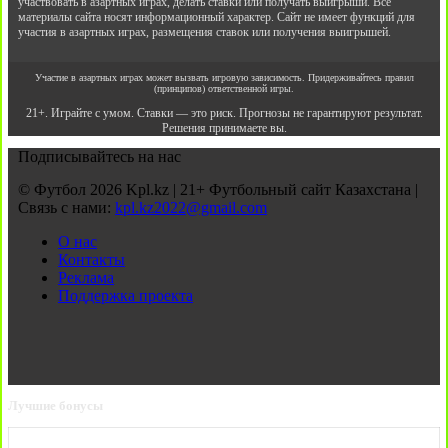
участвовать в азартных играх, делать ставки или получать выигрыши. Все
материалы сайта носят информационный характер. Сайт не имеет функций для
участия в азартных играх, размещения ставок или получения выигрышей.
Участие в азартных играх может вызвать игровую зависимость. Придерживайтесь правил
(принципов) ответственной игры.
21+. Играйте с умом. Ставки — это риск. Прогнозы не гарантируют результат.
Решения принимаете вы.
Подписывайтесь на нас
© Футбол 2026 Kpl.kz | 21+ Футбольный сайт Казахстана |
Связь с нами:
kpl.kz2022@gmail.com
О нас
Контакты
Реклама
Поддержка проекта
Лучшие бонусы