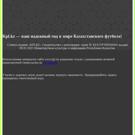
Kpl.kz — ваш надежный гид в мире Казахстанского футбола!
Сетевое издание «KPLKZ» Свидетельство о регистрации: серия № KZ11VPY00109441 выдано
09.01.2025 Министерством культуры и информации Республики Казахстан.
Использование материалов сайта www.kpl.kz разрешено только с размещением активной
индексируемой гиперссылки на
www.kpl.kz
Участие в азартных играх может вызвать игровую зависимость. Придерживайтесь правил
(принципов) ответственной игры.