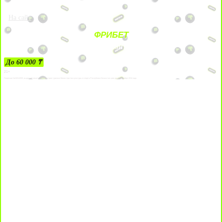
На сайт
ФРИБЕТ
ЗА ДЕПОЗИТЫ
До 60 000 ₸
21+
Лицензии №24514359, выданной комитетом индустрии туризма Министерства культуры и спорта Республики Казахстан срок до 27 сентября 2034 года.