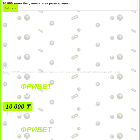
10 000 тенге
без депозита за регистрацию
Забрать
21+
Лицензии №24514359, выданной комитетом индустрии туризма Министерства культуры и спорта Республики Казахстан срок до 27 сентября
2034 года.
ФРИБЕТ
БЕЗ УСЛОВИЙ
10 000 ₸
На сайт
ФРИБЕТ
ЗА ДЕПОЗИТЫ