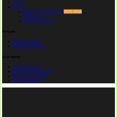
Клубы
Футзал
Чемпионат Казахстана
2025-2026
Первая лига
Кубок Казахстана
История
Чемпионы КПЛ
Бомбардиры КПЛ
База знаний
Ставки на спорт
Причины и симптомы
Кто такой лудоман?
Как избавиться?