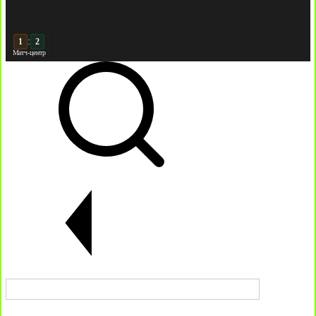
:
2
2
Матч-центр