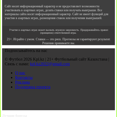
Сайт носит информационный характер и не предоставляет возможности
участвовать в азартных играх, делать ставки или получать выигрыши. Все
материалы сайта носят информационный характер. Сайт не имеет функций для
участия в азартных играх, размещения ставок или получения выигрышей.
Участие в азартных играх может вызвать игровую зависимость. Придерживайтесь правил
(принципов) ответственной игры.
21+. Играйте с умом. Ставки — это риск. Прогнозы не гарантируют результат.
Решения принимаете вы.
Подписывайтесь на нас
© Футбол 2026 Kpl.kz | 21+ Футбольный сайт Казахстана |
Связь с нами:
kpl.kz2022@gmail.com
О нас
Контакты
Реклама
Поддержка проекта
Лучшие бонусы