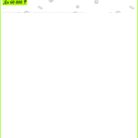
До 60 000 ₸
21+
Лицензии №24514359, выданной комитетом индустрии туризма Министерства культуры и спорта Республики Казахстан срок до 27 сентября 2034 года.