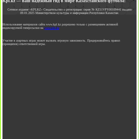
Kpl.kz — ваш надежный гид в мире Казахстанского футбола!
Сетевое издание «KPLKZ» Свидетельство о регистрации: серия № KZ11VPY00109441 выдано
09.01.2025 Министерством культуры и информации Республики Казахстан.
Использование материалов сайта www.kpl.kz разрешено только с размещением активной
индексируемой гиперссылки на
www.kpl.kz
Участие в азартных играх может вызвать игровую зависимость. Придерживайтесь правил
(принципов) ответственной игры.