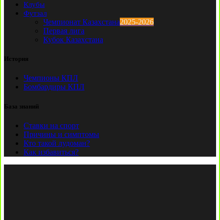
Клубы
Футзал
Чемпионат Казахстана
2025-2026
Первая лига
Кубок Казахстана
История
Чемпионы КПЛ
Бомбардиры КПЛ
База знаний
Ставки на спорт
Причины и симптомы
Кто такой лудоман?
Как избавиться?