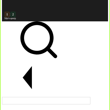
:
2
2
Матч-центр