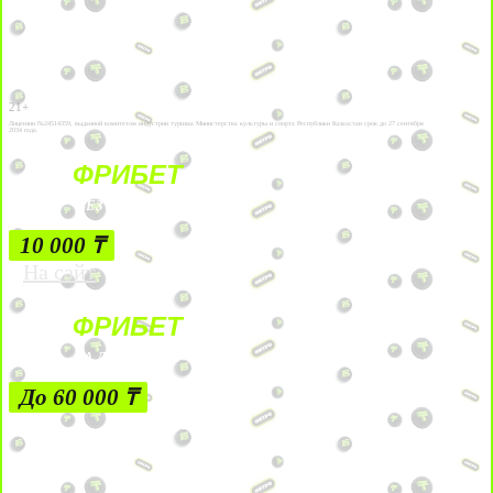
21+
Лицензии №24514359, выданной комитетом индустрии туризма Министерства культуры и спорта Республики Казахстан срок до 27 сентября
2034 года.
ФРИБЕТ
БЕЗ УСЛОВИЙ
10 000 ₸
На сайт
ФРИБЕТ
ЗА ДЕПОЗИТЫ
До 60 000 ₸