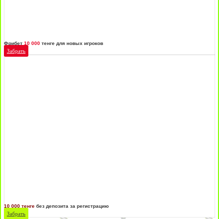
Фрибет
10 000
тенге для новых игроков
Забрать
10 000 тенге
без депозита за регистрацию
Забрать