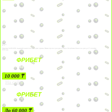
21+
Лицензии №24514359, выданной комитетом индустрии туризма Министерства культуры и спорта Республики Казахстан срок до 27 сентября
2034 года.
ФРИБЕТ
БЕЗ УСЛОВИЙ
10 000 ₸
На сайт
ФРИБЕТ
ЗА ДЕПОЗИТЫ
До 60 000 ₸