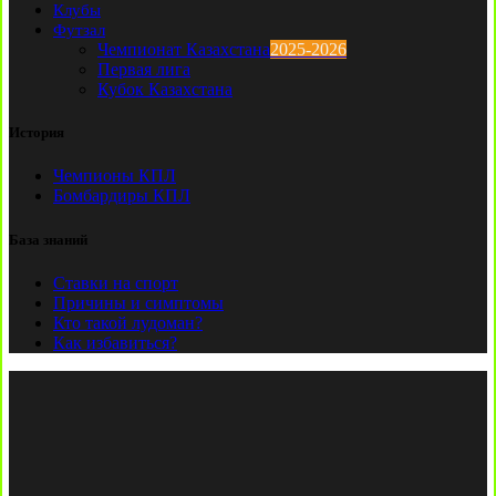
Клубы
Футзал
Чемпионат Казахстана
2025-2026
Первая лига
Кубок Казахстана
История
Чемпионы КПЛ
Бомбардиры КПЛ
База знаний
Ставки на спорт
Причины и симптомы
Кто такой лудоман?
Как избавиться?