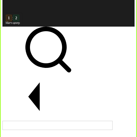
:
2
2
Матч-центр