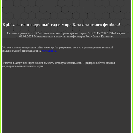
Kpl.kz — ваш надежный гид в мире Казахстанского футбола!
Сетевое издание «KPLKZ» Свидетельство о регистрации: серия № KZ11VPY00109441 выдано
09.01.2025 Министерством культуры и информации Республики Казахстан.
Использование материалов сайта www.kpl.kz разрешено только с размещением активной
индексируемой гиперссылки на
www.kpl.kz
Участие в азартных играх может вызвать игровую зависимость. Придерживайтесь правил
(принципов) ответственной игры.