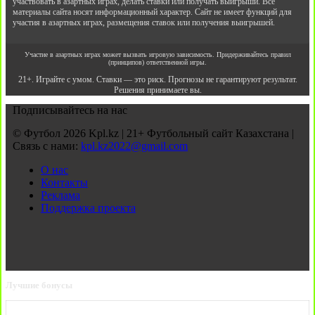
участвовать в азартных играх, делать ставки или получать выигрыши. Все
материалы сайта носят информационный характер. Сайт не имеет функций для
участия в азартных играх, размещения ставок или получения выигрышей.
Участие в азартных играх может вызвать игровую зависимость. Придерживайтесь правил
(принципов) ответственной игры.
21+. Играйте с умом. Ставки — это риск. Прогнозы не гарантируют результат.
Решения принимаете вы.
Подписывайтесь на нас
© Футбол 2026 Kpl.kz | 21+ Футбольный сайт Казахстана |
Связь с нами:
kpl.kz2022@gmail.com
О нас
Контакты
Реклама
Поддержка проекта
Лучшие бонусы