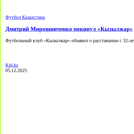
Футбол Казахстана
Дмитрий Мирошниченко покинул «Кызылжар»
Футбольный клуб «Кызылжар» объявил о расставании с 32
Kpl.kz
05.12.2025