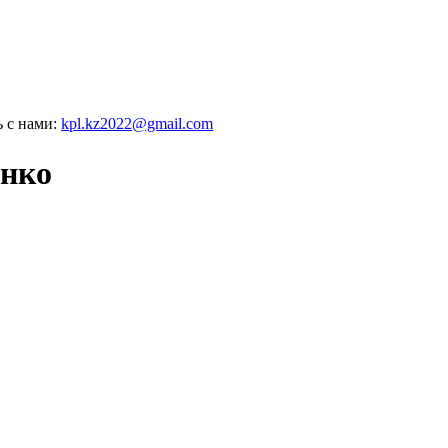
ь с нами:
kpl.kz2022@gmail.com
нко