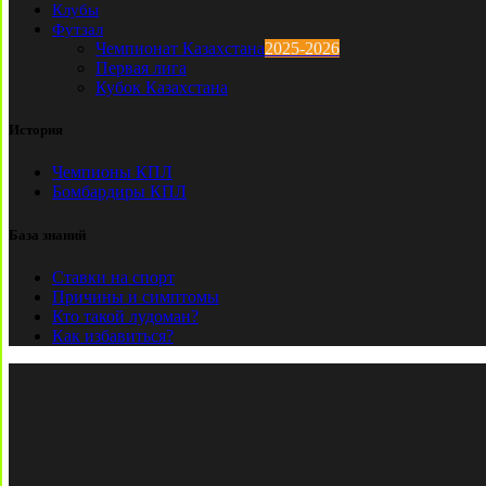
Клубы
Футзал
Чемпионат Казахстана
2025-2026
Первая лига
Кубок Казахстана
История
Чемпионы КПЛ
Бомбардиры КПЛ
База знаний
Ставки на спорт
Причины и симптомы
Кто такой лудоман?
Как избавиться?