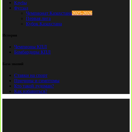
Клубы
Футзал
Чемпионат Казахстана
2025-2026
Первая лига
Кубок Казахстана
История
Чемпионы КПЛ
Бомбардиры КПЛ
База знаний
Ставки на спорт
Причины и симптомы
Кто такой лудоман?
Как избавиться?