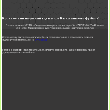
Kpl.kz — ваш надежный гид в мире Казахстанского футбола!
Сетевое издание «KPLKZ» Свидетельство о регистрации: серия № KZ11VPY00109441 выдано
09.01.2025 Министерством культуры и информации Республики Казахстан.
Использование материалов сайта www.kpl.kz разрешено только с размещением активной
индексируемой гиперссылки на
www.kpl.kz
Участие в азартных играх может вызвать игровую зависимость. Придерживайтесь правил
(принципов) ответственной игры.