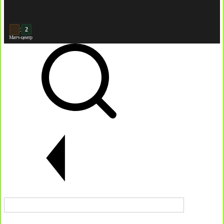
:
2
2
Матч-центр