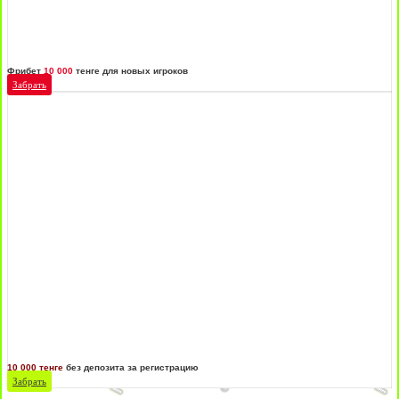
Фрибет
10 000
тенге для новых игроков
Забрать
10 000 тенге
без депозита за регистрацию
Забрать