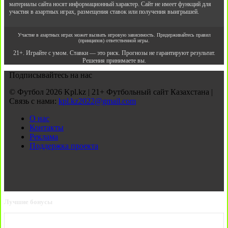
материалы сайта носят информационный характер. Сайт не имеет функций для
участия в азартных играх, размещения ставок или получения выигрышей.
Участие в азартных играх может вызвать игровую зависимость. Придерживайтесь правил
(принципов) ответственной игры.
21+. Играйте с умом. Ставки — это риск. Прогнозы не гарантируют результат.
Решения принимаете вы.
Подписывайтесь на нас
© Футбол 2026 Kpl.kz | 21+ Футбольный сайт Казахстана |
Связь с нами:
kpl.kz2022@gmail.com
О нас
Контакты
Реклама
Поддержка проекта
Лучшие бонусы