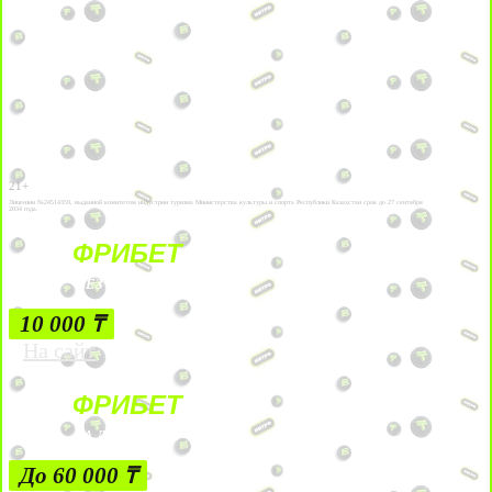
21+
Лицензии №24514359, выданной комитетом индустрии туризма Министерства культуры и спорта Республики Казахстан срок до 27 сентября
2034 года.
ФРИБЕТ
БЕЗ УСЛОВИЙ
10 000 ₸
На сайт
ФРИБЕТ
ЗА ДЕПОЗИТЫ
До 60 000 ₸