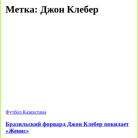
Метка:
Джон Клебер
Футбол Казахстана
Бразильский форвард Джон Клебер покидает
«Женис»