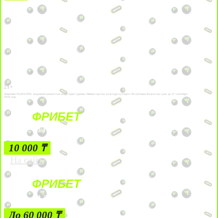
21+
Лицензии №24514359, выданной комитетом индустрии туризма Министерства культуры и спорта Республики Казахстан срок до 27 сентября
2034 года.
ФРИБЕТ
БЕЗ УСЛОВИЙ
10 000 ₸
На сайт
ФРИБЕТ
ЗА ДЕПОЗИТЫ
До 60 000 ₸