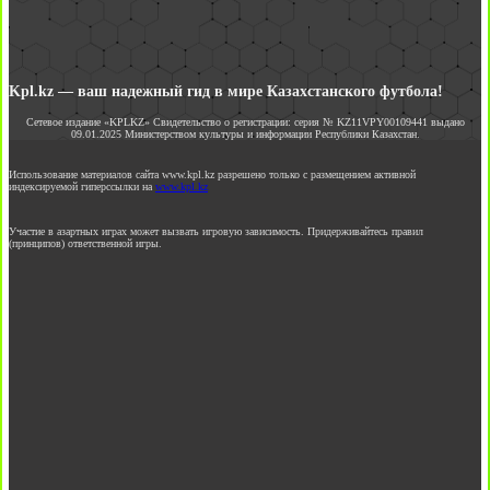
Kpl.kz — ваш надежный гид в мире Казахстанского футбола!
Сетевое издание «KPLKZ» Свидетельство о регистрации: серия № KZ11VPY00109441 выдано
09.01.2025 Министерством культуры и информации Республики Казахстан.
Использование материалов сайта www.kpl.kz разрешено только с размещением активной
индексируемой гиперссылки на
www.kpl.kz
Участие в азартных играх может вызвать игровую зависимость. Придерживайтесь правил
(принципов) ответственной игры.