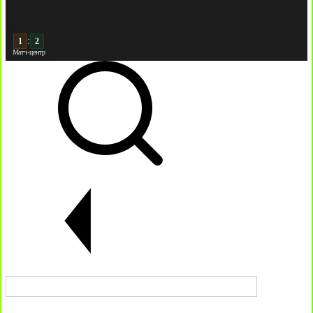
:
2
2
Матч-центр