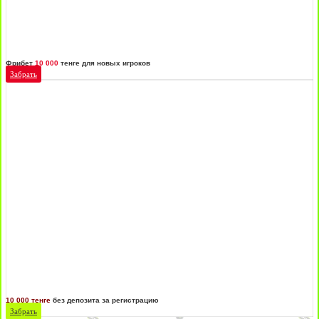
Фрибет
10 000
тенге для новых игроков
Забрать
10 000 тенге
без депозита за регистрацию
Забрать