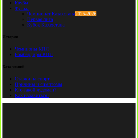
Клубы
Футзал
Чемпионат Казахстана
2025-2026
Первая лига
Кубок Казахстана
История
Чемпионы КПЛ
Бомбардиры КПЛ
База знаний
Ставки на спорт
Причины и симптомы
Кто такой лудоман?
Как избавиться?