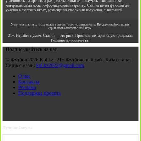
участвовать в азартных играх, делать ставки или получать выигрыши. Все
материалы сайта носят информационный характер. Сайт не имеет функций для
участия в азартных играх, размещения ставок или получения выигрышей.
Участие в азартных играх может вызвать игровую зависимость. Придерживайтесь правил
(принципов) ответственной игры.
21+. Играйте с умом. Ставки — это риск. Прогнозы не гарантируют результат.
Решения принимаете вы.
Подписывайтесь на нас
© Футбол 2026 Kpl.kz | 21+ Футбольный сайт Казахстана |
Связь с нами:
kpl.kz2022@gmail.com
О нас
Контакты
Реклама
Поддержка проекта
Лучшие бонусы