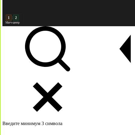
:
2
2
Матч-центр
Введите минимум 3 символа