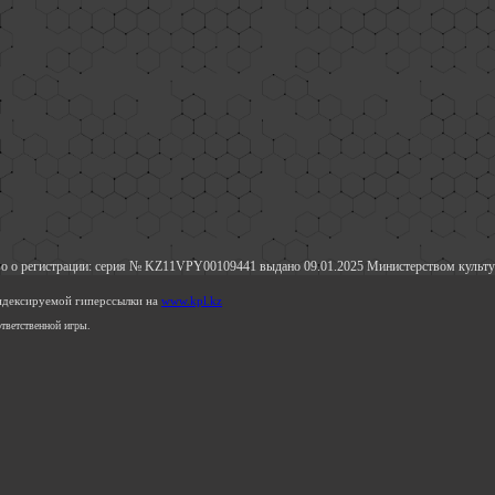
о о регистрации: серия № KZ11VPY00109441 выдано 09.01.2025 Министерством культу
индексируемой гиперссылки на
www.kpl.kz
тветственной игры.