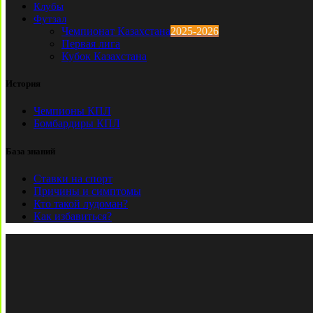
Клубы
Футзал
Чемпионат Казахстана
2025-2026
Первая лига
Кубок Казахстана
История
Чемпионы КПЛ
Бомбардиры КПЛ
База знаний
Ставки на спорт
Причины и симптомы
Кто такой лудоман?
Как избавиться?