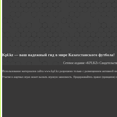
Kpl.kz — ваш надежный гид в мире Казахстанского футбола!
Сетевое издание «KPLKZ» Свидетельств
Использование материалов сайта www.kpl.kz разрешено только с размещением активной 
Участие в азартных играх может вызвать игровую зависимость. Придерживайтесь правил (принципов) о