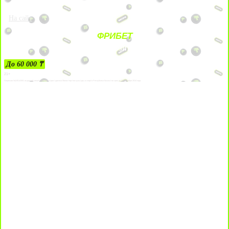
На сайт
ФРИБЕТ
ЗА ДЕПОЗИТЫ
До 60 000 ₸
21+
Лицензии №24514359, выданной комитетом индустрии туризма Министерства культуры и спорта Республики Казахстан срок до 27 сентября 2034 года.