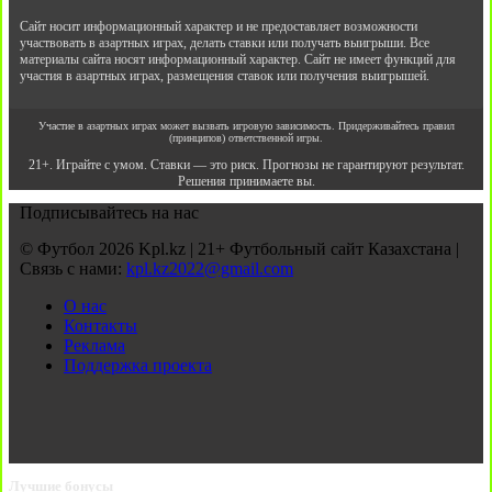
Сайт носит информационный характер и не предоставляет возможности
участвовать в азартных играх, делать ставки или получать выигрыши. Все
материалы сайта носят информационный характер. Сайт не имеет функций для
участия в азартных играх, размещения ставок или получения выигрышей.
Участие в азартных играх может вызвать игровую зависимость. Придерживайтесь правил
(принципов) ответственной игры.
21+. Играйте с умом. Ставки — это риск. Прогнозы не гарантируют результат.
Решения принимаете вы.
Подписывайтесь на нас
© Футбол 2026 Kpl.kz | 21+ Футбольный сайт Казахстана |
Связь с нами:
kpl.kz2022@gmail.com
О нас
Контакты
Реклама
Поддержка проекта
Лучшие бонусы