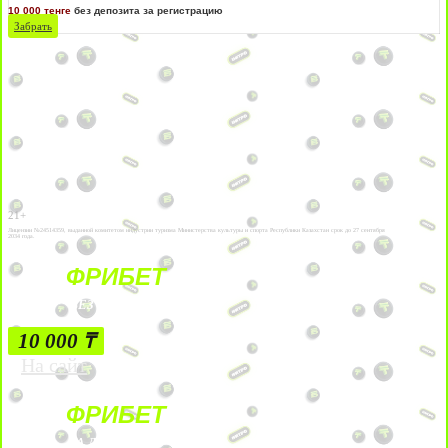
10 000 тенге
без депозита за регистрацию
Забрать
21+
Лицензии №24514359, выданной комитетом индустрии туризма Министерства культуры и спорта Республики Казахстан срок до 27 сентября
2034 года.
ФРИБЕТ
БЕЗ УСЛОВИЙ
10 000 ₸
На сайт
ФРИБЕТ
ЗА ДЕПОЗИТЫ