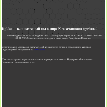
Kpl.kz — ваш надежный гид в мире Казахстанского футбола!
Сетевое издание «KPLKZ» Свидетельство о регистрации: серия № KZ11VPY00109441 выдано
09.01.2025 Министерством культуры и информации Республики Казахстан.
Использование материалов сайта www.kpl.kz разрешено только с размещением активной
индексируемой гиперссылки на
www.kpl.kz
Участие в азартных играх может вызвать игровую зависимость. Придерживайтесь правил
(принципов) ответственной игры.