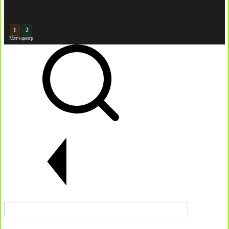
:
2
2
Матч-центр