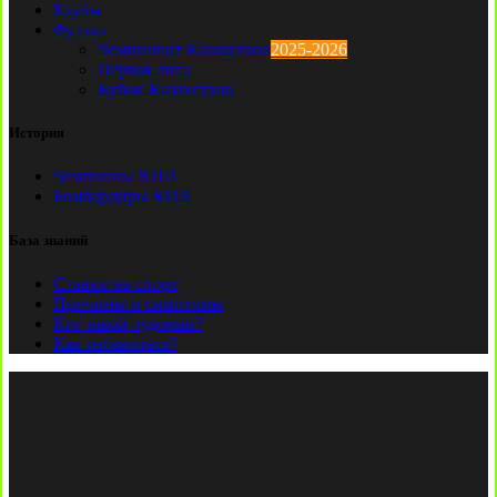
Клубы
Футзал
Чемпионат Казахстана
2025-2026
Первая лига
Кубок Казахстана
История
Чемпионы КПЛ
Бомбардиры КПЛ
База знаний
Ставки на спорт
Причины и симптомы
Кто такой лудоман?
Как избавиться?