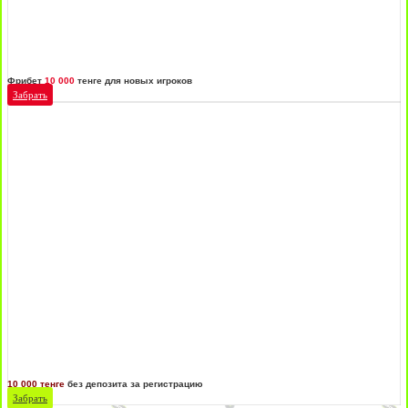
Фрибет
10 000
тенге для новых игроков
Забрать
10 000 тенге
без депозита за регистрацию
Забрать