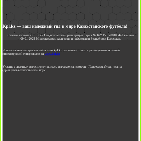
Kpl.kz — ваш надежный гид в мире Казахстанского футбола!
Сетевое издание «KPLKZ» Свидетельство о регистрации: серия № KZ11VPY00109441 выдано
09.01.2025 Министерством культуры и информации Республики Казахстан.
Использование материалов сайта www.kpl.kz разрешено только с размещением активной
индексируемой гиперссылки на
www.kpl.kz
Участие в азартных играх может вызвать игровую зависимость. Придерживайтесь правил
(принципов) ответственной игры.