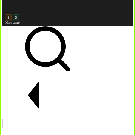
:
2
2
Матч-центр