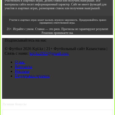
участвовать в азартных играх, делать ставки или получать выигрыши. Все
материалы сайта носят информационный характер. Сайт не имеет функций для
участия в азартных играх, размещения ставок или получения выигрышей.
Участие в азартных играх может вызвать игровую зависимость. Придерживайтесь правил
(принципов) ответственной игры.
21+. Играйте с умом. Ставки — это риск. Прогнозы не гарантируют результат.
Решения принимаете вы.
Подписывайтесь на нас
© Футбол 2026 Kpl.kz | 21+ Футбольный сайт Казахстана |
Связь с нами:
kpl.kz2022@gmail.com
О нас
Контакты
Реклама
Поддержка проекта
Лучшие бонусы