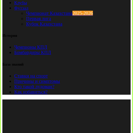
Клубы
Футзал
Чемпионат Казахстана
2025-2026
Первая лига
Кубок Казахстана
История
Чемпионы КПЛ
Бомбардиры КПЛ
База знаний
Ставки на спорт
Причины и симптомы
Кто такой лудоман?
Как избавиться?