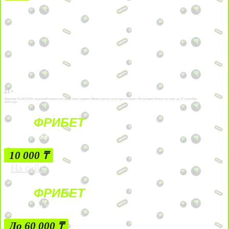
21+
Лицензии №24514359, выданной комитетом индустрии туризма Министерства культуры и спорта Республики Казахстан срок до 27 сентября
2034 года.
ФРИБЕТ
БЕЗ УСЛОВИЙ
10 000 ₸
На сайт
ФРИБЕТ
ЗА ДЕПОЗИТЫ
До 60 000 ₸