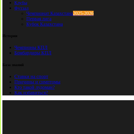
Клубы
Футзал
Чемпионат Казахстана
2025-2026
Первая лига
Кубок Казахстана
История
Чемпионы КПЛ
Бомбардиры КПЛ
База знаний
Ставки на спорт
Причины и симптомы
Кто такой лудоман?
Как избавиться?