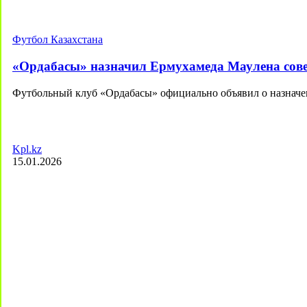
Футбол Казахстана
«Ордабасы» назначил Ермухамеда Маулена сове
Футбольный клуб «Ордабасы» официально объявил о назнач
Kpl.kz
15.01.2026