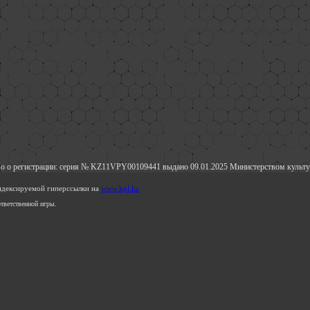
о о регистрации: серия № KZ11VPY00109441 выдано 09.01.2025 Министерством культу
индексируемой гиперссылки на
www.kpl.kz
тветственной игры.