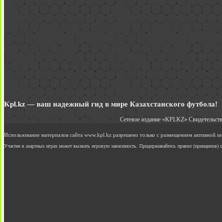
Kpl.kz — ваш надежный гид в мире Казахстанского футбола!
Сетевое издание «KPLKZ» Свидетельств
Использование материалов сайта www.kpl.kz разрешено только с размещением активной 
Участие в азартных играх может вызвать игровую зависимость. Придерживайтесь правил (принципов) о