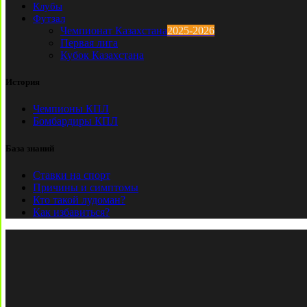
Клубы
Футзал
Чемпионат Казахстана
2025-2026
Первая лига
Кубок Казахстана
История
Чемпионы КПЛ
Бомбардиры КПЛ
База знаний
Ставки на спорт
Причины и симптомы
Кто такой лудоман?
Как избавиться?