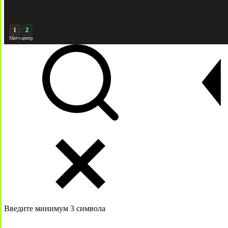
:
2
2
Матч-центр
Введите минимум 3 символа