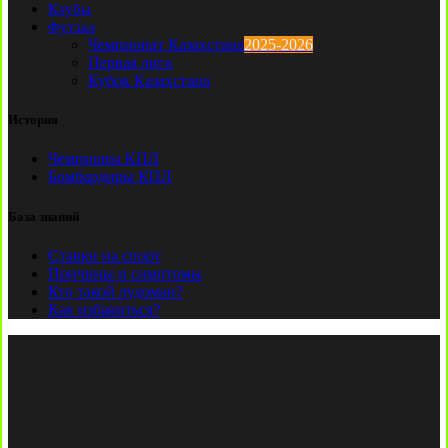
Клубы
Футзал
Чемпионат Казахстана
2025-2026
Первая лига
Кубок Казахстана
История
Чемпионы КПЛ
Бомбардиры КПЛ
База знаний
Ставки на спорт
Причины и симптомы
Кто такой лудоман?
Как избавиться?