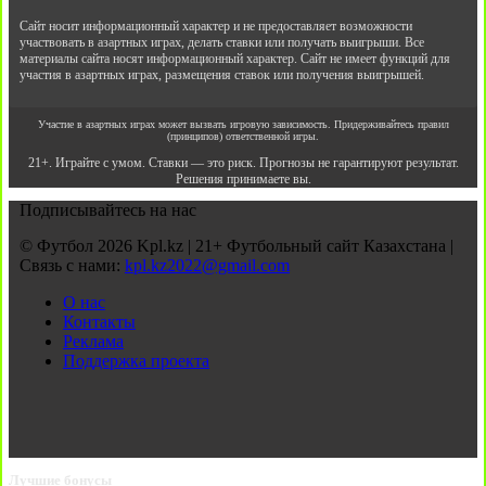
Сайт носит информационный характер и не предоставляет возможности
участвовать в азартных играх, делать ставки или получать выигрыши. Все
материалы сайта носят информационный характер. Сайт не имеет функций для
участия в азартных играх, размещения ставок или получения выигрышей.
Участие в азартных играх может вызвать игровую зависимость. Придерживайтесь правил
(принципов) ответственной игры.
21+. Играйте с умом. Ставки — это риск. Прогнозы не гарантируют результат.
Решения принимаете вы.
Подписывайтесь на нас
© Футбол 2026 Kpl.kz | 21+ Футбольный сайт Казахстана |
Связь с нами:
kpl.kz2022@gmail.com
О нас
Контакты
Реклама
Поддержка проекта
Лучшие бонусы