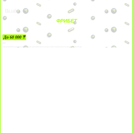
На сайт
ФРИБЕТ
ЗА ДЕПОЗИТЫ
До 60 000 ₸
21+
Лицензии №24514359, выданной комитетом индустрии туризма Министерства культуры и спорта Республики Казахстан срок до 27 сентября 2034 года.