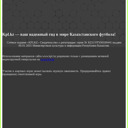
Kpl.kz — ваш надежный гид в мире Казахстанского футбола!
Сетевое издание «KPLKZ» Свидетельство о регистрации: серия № KZ11VPY00109441 выдано
09.01.2025 Министерством культуры и информации Республики Казахстан.
Использование материалов сайта www.kpl.kz разрешено только с размещением активной
индексируемой гиперссылки на
www.kpl.kz
Участие в азартных играх может вызвать игровую зависимость. Придерживайтесь правил
(принципов) ответственной игры.