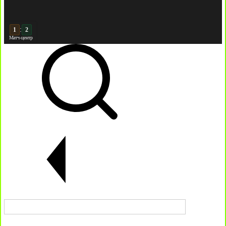
:
2
2
Матч-центр