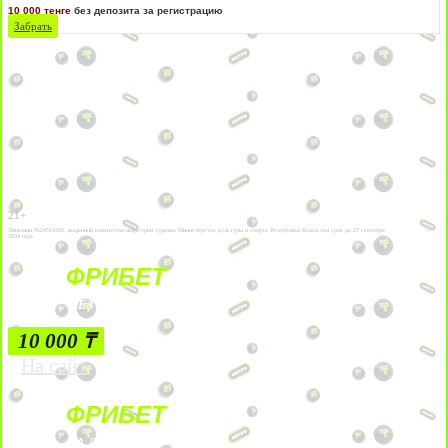
10 000 тенге
без депозита за регистрацию
Забрать
21+
Лицензии №24514359, выданной комитетом индустрии туризма Министерства культуры и спорта Республики Казахстан срок до 27 сентября
2034 года.
ФРИБЕТ
БЕЗ УСЛОВИЙ
10 000 ₸
На сайт
ФРИБЕТ
ЗА ДЕПОЗИТЫ