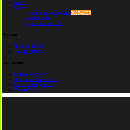
Клубы
Футзал
Чемпионат Казахстана
2025-2026
Первая лига
Кубок Казахстана
История
Чемпионы КПЛ
Бомбардиры КПЛ
База знаний
Ставки на спорт
Причины и симптомы
Кто такой лудоман?
Как избавиться?