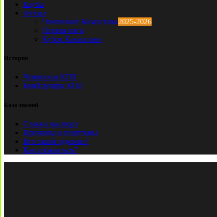
Клубы
Футзал
Чемпионат Казахстана
2025-2026
Первая лига
Кубок Казахстана
История
Чемпионы КПЛ
Бомбардиры КПЛ
База знаний
Ставки на спорт
Причины и симптомы
Кто такой лудоман?
Как избавиться?