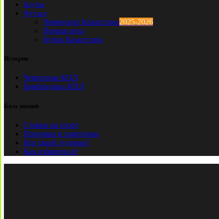
Клубы
Футзал
Чемпионат Казахстана
2025-2026
Первая лига
Кубок Казахстана
История
Чемпионы КПЛ
Бомбардиры КПЛ
База знаний
Ставки на спорт
Причины и симптомы
Кто такой лудоман?
Как избавиться?