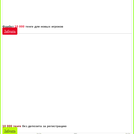
Фрибет
10 000
тенге для новых игроков
Забрать
10 000 тенге
без депозита за регистрацию
Забрать