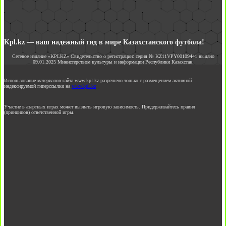
Kpl.kz — ваш надежный гид в мире Казахстанского футбола!
Сетевое издание «KPLKZ» Свидетельство о регистрации: серия № KZ11VPY00109441 выдано
09.01.2025 Министерством культуры и информации Республики Казахстан.
Использование материалов сайта www.kpl.kz разрешено только с размещением активной
индексируемой гиперссылки на
www.kpl.kz
Участие в азартных играх может вызвать игровую зависимость. Придерживайтесь правил
(принципов) ответственной игры.