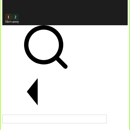
:
2
2
Матч-центр