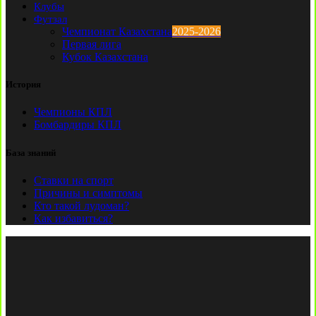
Клубы
Футзал
Чемпионат Казахстана
2025-2026
Первая лига
Кубок Казахстана
История
Чемпионы КПЛ
Бомбардиры КПЛ
База знаний
Ставки на спорт
Причины и симптомы
Кто такой лудоман?
Как избавиться?