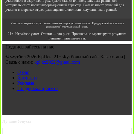
участвовать в азартных играх, делать ставки или получать выигрыши. Все
материалы сайта носят информационный характер. Сайт не имеет функций для
участия в азартных играх, размещения ставок или получения выигрышей.
Участие в азартных играх может вызвать игровую зависимость. Придерживайтесь правил
(принципов) ответственной игры.
21+. Играйте с умом. Ставки — это риск. Прогнозы не гарантируют результат.
Решения принимаете вы.
Подписывайтесь на нас
© Футбол 2026 Kpl.kz | 21+ Футбольный сайт Казахстана |
Связь с нами:
kpl.kz2022@gmail.com
О нас
Контакты
Реклама
Поддержка проекта
Лучшие бонусы