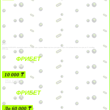
21+
Лицензии №24514359, выданной комитетом индустрии туризма Министерства культуры и спорта Республики Казахстан срок до 27 сентября
2034 года.
ФРИБЕТ
БЕЗ УСЛОВИЙ
10 000 ₸
На сайт
ФРИБЕТ
ЗА ДЕПОЗИТЫ
До 60 000 ₸