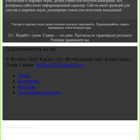
участвовать в азартных играх, делать ставки или получать выигрыши. Все
материалы сайта носят информационный характер. Сайт не имеет функций для
участия в азартных играх, размещения ставок или получения выигрышей.
Участие в азартных играх может вызвать игровую зависимость. Придерживайтесь правил
(принципов) ответственной игры.
21+. Играйте с умом. Ставки — это риск. Прогнозы не гарантируют результат.
Решения принимаете вы.
Подписывайтесь на нас
© Футбол 2026 Kpl.kz | 21+ Футбольный сайт Казахстана |
Связь с нами:
kpl.kz2022@gmail.com
О нас
Контакты
Реклама
Поддержка проекта
Лучшие бонусы