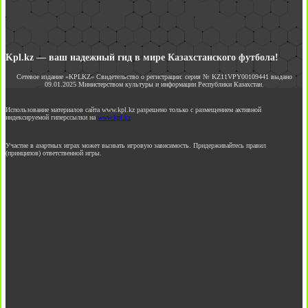
Kpl.kz — ваш надежный гид в мире Казахстанского футбола!
Сетевое издание «KPLKZ» Свидетельство о регистрации: серия № KZ11VPY00109441 выдано
09.01.2025 Министерством культуры и информации Республики Казахстан.
Использование материалов сайта www.kpl.kz разрешено только с размещением активной
индексируемой гиперссылки на
www.kpl.kz
Участие в азартных играх может вызвать игровую зависимость. Придерживайтесь правил
(принципов) ответственной игры.