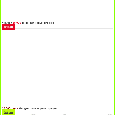
Фрибет
10 000
тенге для новых игроков
Забрать
10 000 тенге
без депозита за регистрацию
Забрать