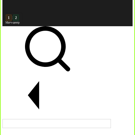
:
2
2
Матч-центр