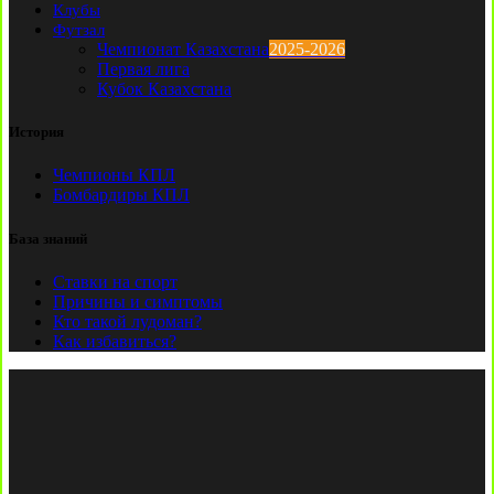
Клубы
Футзал
Чемпионат Казахстана
2025-2026
Первая лига
Кубок Казахстана
История
Чемпионы КПЛ
Бомбардиры КПЛ
База знаний
Ставки на спорт
Причины и симптомы
Кто такой лудоман?
Как избавиться?