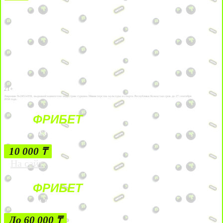
21+
Лицензии №24514359, выданной комитетом индустрии туризма Министерства культуры и спорта Республики Казахстан срок до 27 сентября
2034 года.
ФРИБЕТ
БЕЗ УСЛОВИЙ
10 000 ₸
На сайт
ФРИБЕТ
ЗА ДЕПОЗИТЫ
До 60 000 ₸