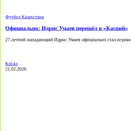
Футбол Казахстана
Официально: Идрис Умаев перешёл в «Каспий»
27-летний нападающий Идрис Умаев официально стал игроком
Kpl.kz
21.02.2026