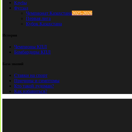
Клубы
Футзал
Чемпионат Казахстана
2025-2026
Первая лига
Кубок Казахстана
История
Чемпионы КПЛ
Бомбардиры КПЛ
База знаний
Ставки на спорт
Причины и симптомы
Кто такой лудоман?
Как избавиться?