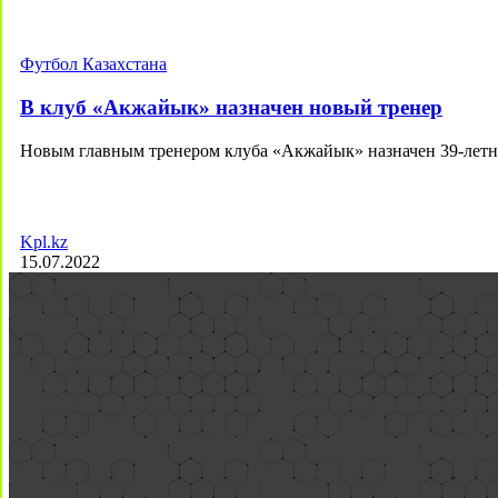
Футбол Казахстана
В клуб «Акжайык» назначен новый тренер
Новым главным тренером клуба «Акжайык» назначен 39-лет
Kpl.kz
15.07.2022