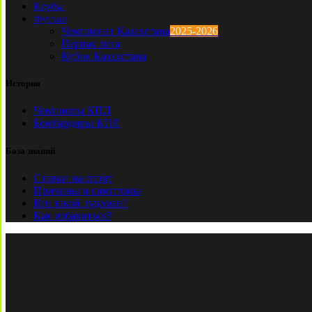
Клубы
Футзал
Чемпионат Казахстана
2025-2026
Первая лига
Кубок Казахстана
История
Чемпионы КПЛ
Бомбардиры КПЛ
База знаний
Ставки на спорт
Причины и симптомы
Кто такой лудоман?
Как избавиться?