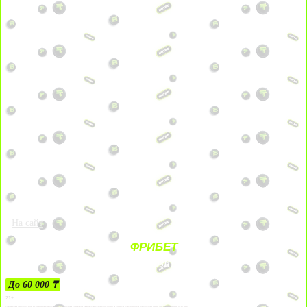
На сайт
ФРИБЕТ
ЗА ДЕПОЗИТЫ
До 60 000 ₸
21+
Лицензии №24514359, выданной комитетом индустрии туризма Министерства культуры и спорта Республики Казахстан срок до 27 сентября 2034 года.