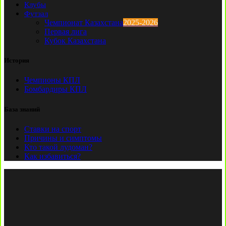
Клубы
Футзал
Чемпионат Казахстана
2025-2026
Первая лига
Кубок Казахстана
История
Чемпионы КПЛ
Бомбардиры КПЛ
База знаний
Ставки на спорт
Причины и симптомы
Кто такой лудоман?
Как избавиться?