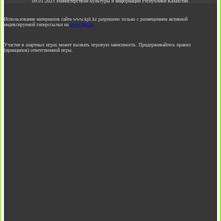
09.01.2025 Министерством культуры и информации Республики Казахстан.
Использование материалов сайта www.kpl.kz разрешено только с размещением активной
индексируемой гиперссылки на
www.kpl.kz
Участие в азартных играх может вызвать игровую зависимость. Придерживайтесь правил
(принципов) ответственной игры.