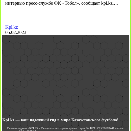
интервью пресс-службе ФК «Тобол», сообщает kpl.kz.…
Kpl.kz
05.02.2023
Kpl.kz — ваш надежный гид в мире Казахстанского футбола!
Сетевое издание «KPLKZ» Свидетельство о регистрации: серия № KZ11VPY00109441 выдано