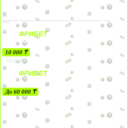
21+
Лицензии №24514359, выданной комитетом индустрии туризма Министерства культуры и спорта Республики Казахстан срок до 27 сентября
2034 года.
ФРИБЕТ
БЕЗ УСЛОВИЙ
10 000 ₸
На сайт
ФРИБЕТ
ЗА ДЕПОЗИТЫ
До 60 000 ₸