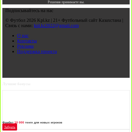
Решения принимаете вы.
Подписывайтесь на нас
© Футбол 2026 Kpl.kz | 21+ Футбольный сайт Казахстана |
Связь с нами:
kpl.kz2022@gmail.com
О нас
Контакты
Реклама
Поддержка проекта
Лучшие бонусы
Фрибет
10 000
тенге для новых игроков
Забрать