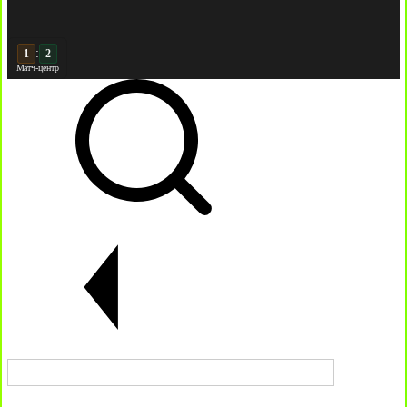
:
2
2
Матч-центр