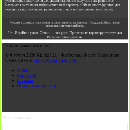
участвовать в азартных играх, делать ставки или получать выигрыши. Все
материалы сайта носят информационный характер. Сайт не имеет функций для
участия в азартных играх, размещения ставок или получения выигрышей.
Участие в азартных играх может вызвать игровую зависимость. Придерживайтесь правил
(принципов) ответственной игры.
21+. Играйте с умом. Ставки — это риск. Прогнозы не гарантируют результат.
Решения принимаете вы.
Подписывайтесь на нас
© Футбол 2026 Kpl.kz | 21+ Футбольный сайт Казахстана |
Связь с нами:
kpl.kz2022@gmail.com
О нас
Контакты
Реклама
Поддержка проекта
Лучшие бонусы