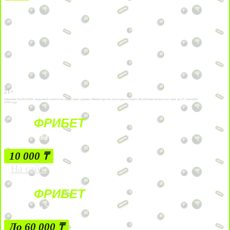
21+
Лицензии №24514359, выданной комитетом индустрии туризма Министерства культуры и спорта Республики Казахстан срок до 27 сентября
2034 года.
ФРИБЕТ
БЕЗ УСЛОВИЙ
10 000 ₸
На сайт
ФРИБЕТ
ЗА ДЕПОЗИТЫ
До 60 000 ₸