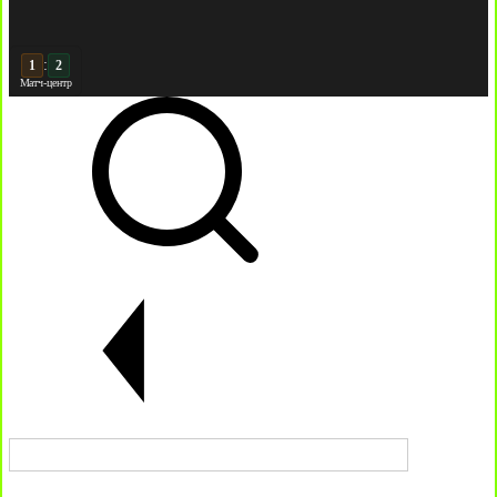
:
2
2
Матч-центр