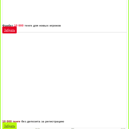
Фрибет
10 000
тенге для новых игроков
Забрать
10 000 тенге
без депозита за регистрацию
Забрать