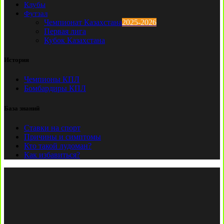
Клубы
Футзал
Чемпионат Казахстана
2025-2026
Первая лига
Кубок Казахстана
История
Чемпионы КПЛ
Бомбардиры КПЛ
База знаний
Ставки на спорт
Причины и симптомы
Кто такой лудоман?
Как избавиться?