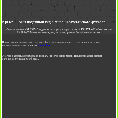
Kpl.kz — ваш надежный гид в мире Казахстанского футбола!
Сетевое издание «KPLKZ» Свидетельство о регистрации: серия № KZ11VPY00109441 выдано
09.01.2025 Министерством культуры и информации Республики Казахстан.
Использование материалов сайта www.kpl.kz разрешено только с размещением активной
индексируемой гиперссылки на
www.kpl.kz
Участие в азартных играх может вызвать игровую зависимость. Придерживайтесь правил
(принципов) ответственной игры.