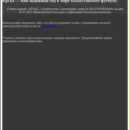
Kpl.kz — ваш надежный гид в мире Казахстанского футбола!
Сетевое издание «KPLKZ» Свидетельство о регистрации: серия № KZ11VPY00109441 выдано
09.01.2025 Министерством культуры и информации Республики Казахстан.
Использование материалов сайта www.kpl.kz разрешено только с размещением активной
индексируемой гиперссылки на
www.kpl.kz
Участие в азартных играх может вызвать игровую зависимость. Придерживайтесь правил
(принципов) ответственной игры.