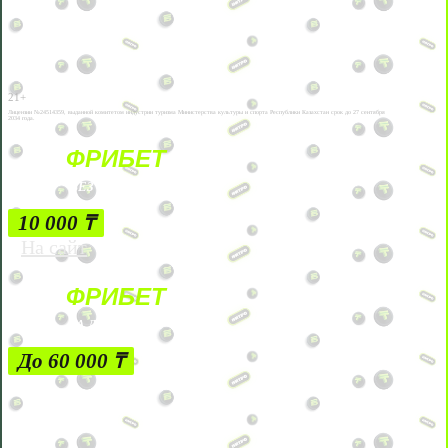
21+
Лицензии №24514359, выданной комитетом индустрии туризма Министерства культуры и спорта Республики Казахстан срок до 27 сентября
2034 года.
ФРИБЕТ
БЕЗ УСЛОВИЙ
10 000 ₸
На сайт
ФРИБЕТ
ЗА ДЕПОЗИТЫ
До 60 000 ₸