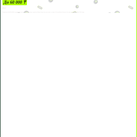
До 60 000 ₸
21+
Лицензии №24514359, выданной комитетом индустрии туризма Министерства культуры и спорта Республики Казахстан срок до 27 сентября 2034 года.