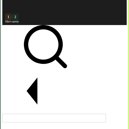
:
2
2
Матч-центр