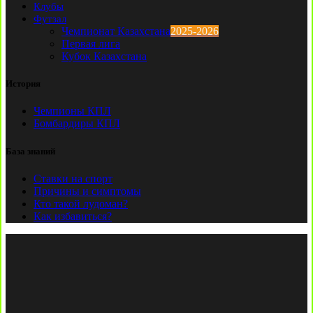
Клубы
Футзал
Чемпионат Казахстана
2025-2026
Первая лига
Кубок Казахстана
История
Чемпионы КПЛ
Бомбардиры КПЛ
База знаний
Ставки на спорт
Причины и симптомы
Кто такой лудоман?
Как избавиться?