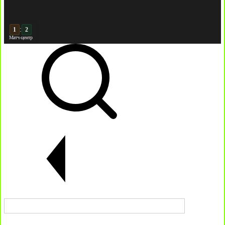
:
2
2
Матч-центр