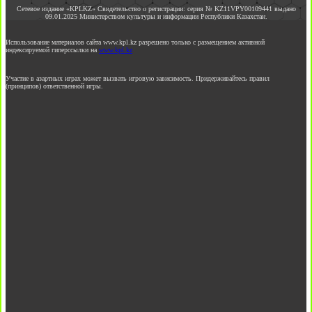
Сетевое издание «KPLKZ» Свидетельство о регистрации: серия № KZ11VPY00109441 выдано
09.01.2025 Министерством культуры и информации Республики Казахстан.
Использование материалов сайта www.kpl.kz разрешено только с размещением активной
индексируемой гиперссылки на
www.kpl.kz
Участие в азартных играх может вызвать игровую зависимость. Придерживайтесь правил
(принципов) ответственной игры.