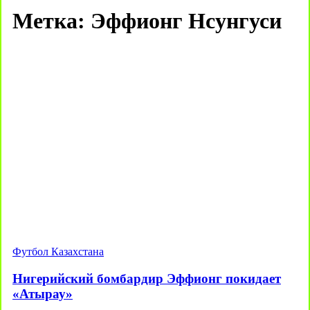
Метка:
Эффионг Нсунгуси
Футбол Казахстана
Нигерийский бомбардир Эффионг покидает
«Атырау»