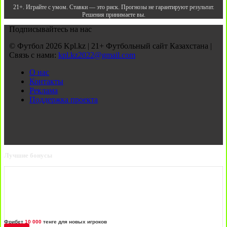
21+. Играйте с умом. Ставки — это риск. Прогнозы не гарантируют результат.
Решения принимаете вы.
Подписывайтесь на нас
© Футбол 2026 Kpl.kz | 21+ Футбольный сайт Казахстана |
Связь с нами:
kpl.kz2022@gmail.com
О нас
Контакты
Реклама
Поддержка проекта
Лучшие бонусы
Фрибет
10 000
тенге для новых игроков