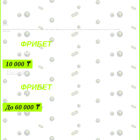
21+
Лицензии №24514359, выданной комитетом индустрии туризма Министерства культуры и спорта Республики Казахстан срок до 27 сентября
2034 года.
ФРИБЕТ
БЕЗ УСЛОВИЙ
10 000 ₸
На сайт
ФРИБЕТ
ЗА ДЕПОЗИТЫ
До 60 000 ₸