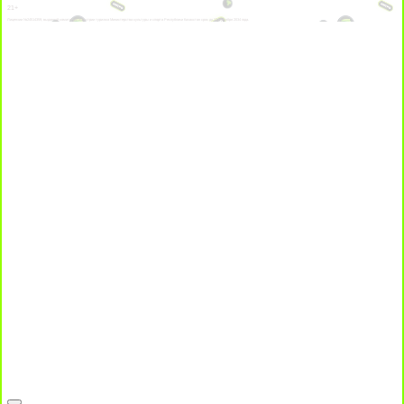
21+
Лицензии №24514359, выданной комитетом индустрии туризма Министерства культуры и спорта Республики Казахстан срок до 27 сентября 2034 года.