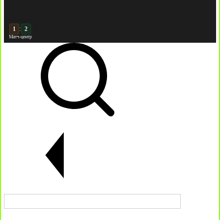
:
2
2
Матч-центр