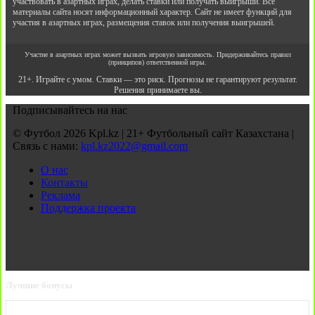
участвовать в азартных играх, делать ставки или получать выигрыши. Все
материалы сайта носят информационный характер. Сайт не имеет функций для
участия в азартных играх, размещения ставок или получения выигрышей.
Участие в азартных играх может вызвать игровую зависимость. Придерживайтесь правил
(принципов) ответственной игры.
21+. Играйте с умом. Ставки — это риск. Прогнозы не гарантируют результат.
Решения принимаете вы.
Подписывайтесь на нас
© Футбол 2026 Kpl.kz | 21+ Футбольный сайт Казахстана |
Связь с нами:
kpl.kz2022@gmail.com
О нас
Контакты
Реклама
Поддержка проекта
Лучшие бонусы