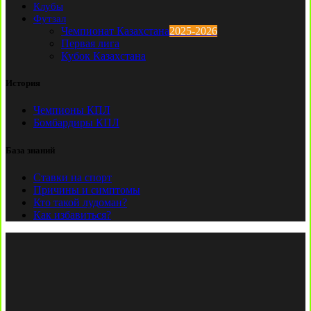
Клубы
Футзал
Чемпионат Казахстана
2025-2026
Первая лига
Кубок Казахстана
История
Чемпионы КПЛ
Бомбардиры КПЛ
База знаний
Ставки на спорт
Причины и симптомы
Кто такой лудоман?
Как избавиться?