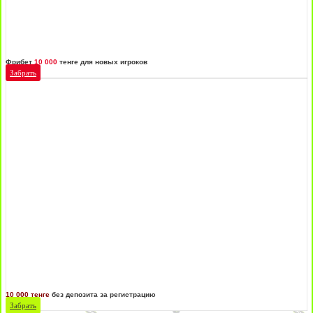
Фрибет
10 000
тенге для новых игроков
Забрать
10 000 тенге
без депозита за регистрацию
Забрать