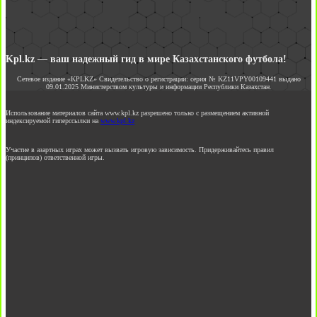
Kpl.kz — ваш надежный гид в мире Казахстанского футбола!
Сетевое издание «KPLKZ» Свидетельство о регистрации: серия № KZ11VPY00109441 выдано
09.01.2025 Министерством культуры и информации Республики Казахстан.
Использование материалов сайта www.kpl.kz разрешено только с размещением активной
индексируемой гиперссылки на
www.kpl.kz
Участие в азартных играх может вызвать игровую зависимость. Придерживайтесь правил
(принципов) ответственной игры.