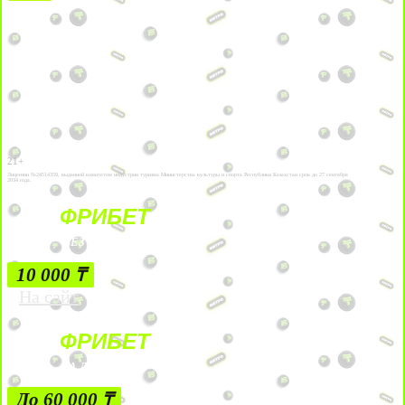
21+
Лицензии №24514359, выданной комитетом индустрии туризма Министерства культуры и спорта Республики Казахстан срок до 27 сентября
2034 года.
ФРИБЕТ
БЕЗ УСЛОВИЙ
10 000 ₸
На сайт
ФРИБЕТ
ЗА ДЕПОЗИТЫ
До 60 000 ₸