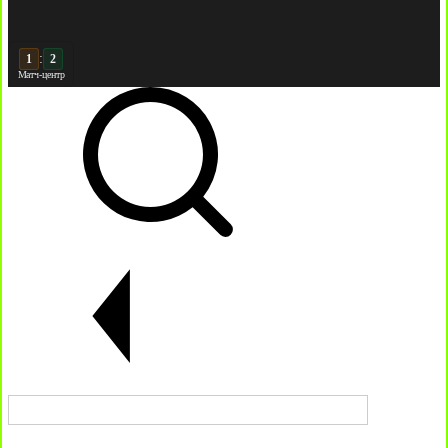
:
2
2
Матч-центр