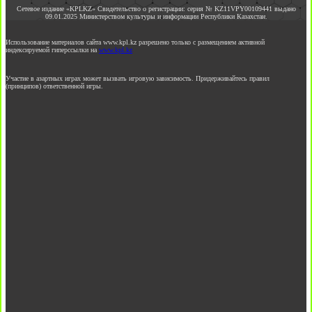
Сетевое издание «KPLKZ» Свидетельство о регистрации: серия № KZ11VPY00109441 выдано
09.01.2025 Министерством культуры и информации Республики Казахстан.
Использование материалов сайта www.kpl.kz разрешено только с размещением активной
индексируемой гиперссылки на
www.kpl.kz
Участие в азартных играх может вызвать игровую зависимость. Придерживайтесь правил
(принципов) ответственной игры.