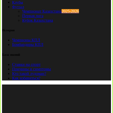
Клубы
Футзал
Чемпионат Казахстана
2025-2026
Первая лига
Кубок Казахстана
История
Чемпионы КПЛ
Бомбардиры КПЛ
База знаний
Ставки на спорт
Причины и симптомы
Кто такой лудоман?
Как избавиться?