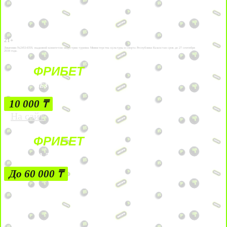
21+
Лицензии №24514359, выданной комитетом индустрии туризма Министерства культуры и спорта Республики Казахстан срок до 27 сентября
2034 года.
ФРИБЕТ
БЕЗ УСЛОВИЙ
10 000 ₸
На сайт
ФРИБЕТ
ЗА ДЕПОЗИТЫ
До 60 000 ₸