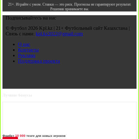
21+. Играйте с умом. Ставки — это риск. Прогнозы не гарантируют результат.
Решения принимаете вы.
Подписывайтесь на нас
© Футбол 2026 Kpl.kz | 21+ Футбольный сайт Казахстана |
Связь с нами:
kpl.kz2022@gmail.com
О нас
Контакты
Реклама
Поддержка проекта
Лучшие бонусы
Фрибет
10 000
тенге для новых игроков