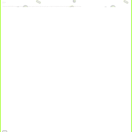
21+
Лицензии №24514359, выданной комитетом индустрии туризма Министерства культуры и спорта Республики Казахстан срок до 27 сентября 2034 года.