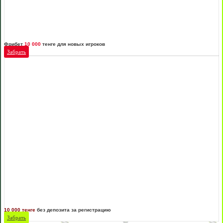
Фрибет
10 000
тенге для новых игроков
Забрать
10 000 тенге
без депозита за регистрацию
Забрать