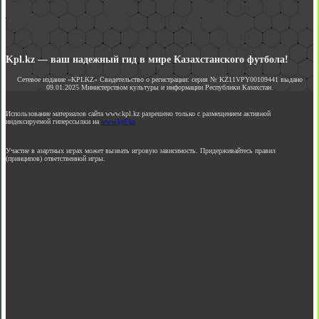
Kpl.kz — ваш надежный гид в мире Казахстанского футбола!
Сетевое издание «KPLKZ» Свидетельство о регистрации: серия № KZ11VPY00109441 выдано
09.01.2025 Министерством культуры и информации Республики Казахстан.
Использование материалов сайта www.kpl.kz разрешено только с размещением активной
индексируемой гиперссылки на
www.kpl.kz
Участие в азартных играх может вызвать игровую зависимость. Придерживайтесь правил
(принципов) ответственной игры.