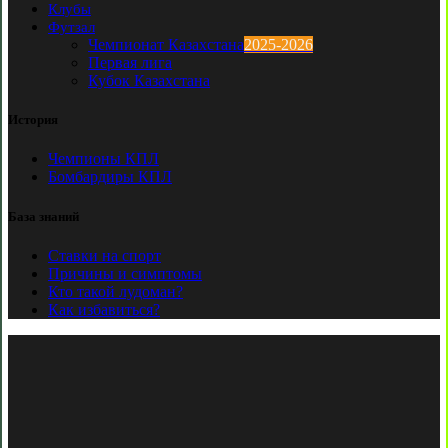
Клубы
Футзал
Чемпионат Казахстана
2025-2026
Первая лига
Кубок Казахстана
История
Чемпионы КПЛ
Бомбардиры КПЛ
База знаний
Ставки на спорт
Причины и симптомы
Кто такой лудоман?
Как избавиться?