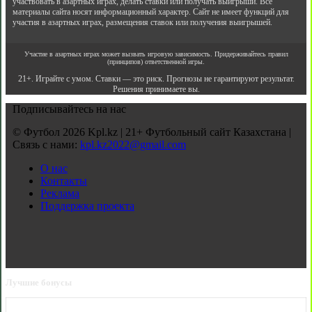
участвовать в азартных играх, делать ставки или получать выигрыши. Все
материалы сайта носят информационный характер. Сайт не имеет функций для
участия в азартных играх, размещения ставок или получения выигрышей.
Участие в азартных играх может вызвать игровую зависимость. Придерживайтесь правил
(принципов) ответственной игры.
21+. Играйте с умом. Ставки — это риск. Прогнозы не гарантируют результат.
Решения принимаете вы.
Подписывайтесь на нас
© Футбол 2026 Kpl.kz | 21+ Футбольный сайт Казахстана |
Связь с нами:
kpl.kz2022@gmail.com
О нас
Контакты
Реклама
Поддержка проекта
Лучшие бонусы