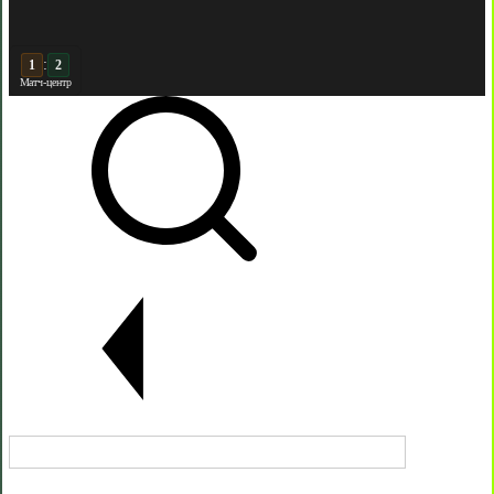
:
2
2
Матч-центр