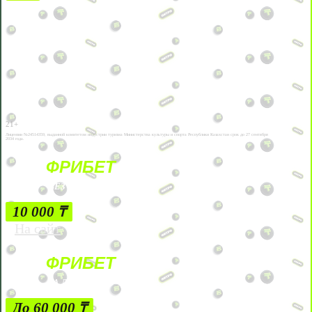
21+
Лицензии №24514359, выданной комитетом индустрии туризма Министерства культуры и спорта Республики Казахстан срок до 27 сентября
2034 года.
ФРИБЕТ
БЕЗ УСЛОВИЙ
10 000 ₸
На сайт
ФРИБЕТ
ЗА ДЕПОЗИТЫ
До 60 000 ₸