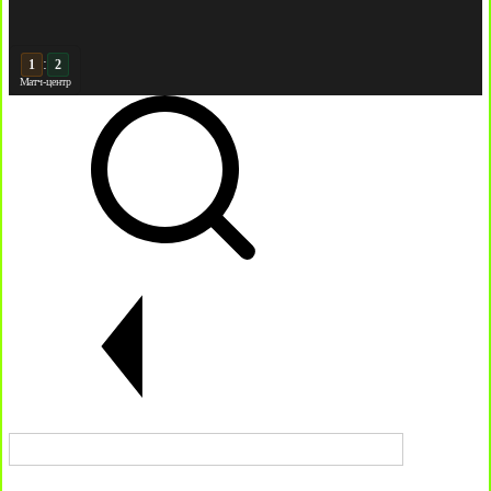
:
2
2
Матч-центр