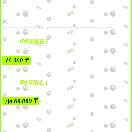
21+
Лицензии №24514359, выданной комитетом индустрии туризма Министерства культуры и спорта Республики Казахстан срок до 27 сентября
2034 года.
ФРИБЕТ
БЕЗ УСЛОВИЙ
10 000 ₸
На сайт
ФРИБЕТ
ЗА ДЕПОЗИТЫ
До 60 000 ₸