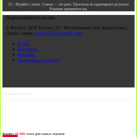
21+. Играйте с умом. Ставки — это риск. Прогнозы не гарантируют результат.
Решения принимаете вы.
Подписывайтесь на нас
© Футбол 2026 Kpl.kz | 21+ Футбольный сайт Казахстана |
Связь с нами:
kpl.kz2022@gmail.com
О нас
Контакты
Реклама
Поддержка проекта
Лучшие бонусы
Фрибет
10 000
тенге для новых игроков