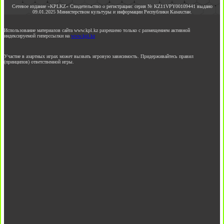
Сетевое издание «KPLKZ» Свидетельство о регистрации: серия № KZ11VPY00109441 выдано
09.01.2025 Министерством культуры и информации Республики Казахстан.
Использование материалов сайта www.kpl.kz разрешено только с размещением активной
индексируемой гиперссылки на
www.kpl.kz
Участие в азартных играх может вызвать игровую зависимость. Придерживайтесь правил
(принципов) ответственной игры.