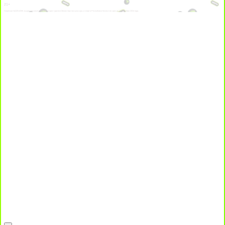
21+
Лицензии №24514359, выданной комитетом индустрии туризма Министерства культуры и спорта Республики Казахстан срок до 27 сентября 2034 года.