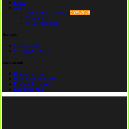
Клубы
Футзал
Чемпионат Казахстана
2025-2026
Первая лига
Кубок Казахстана
История
Чемпионы КПЛ
Бомбардиры КПЛ
База знаний
Ставки на спорт
Причины и симптомы
Кто такой лудоман?
Как избавиться?