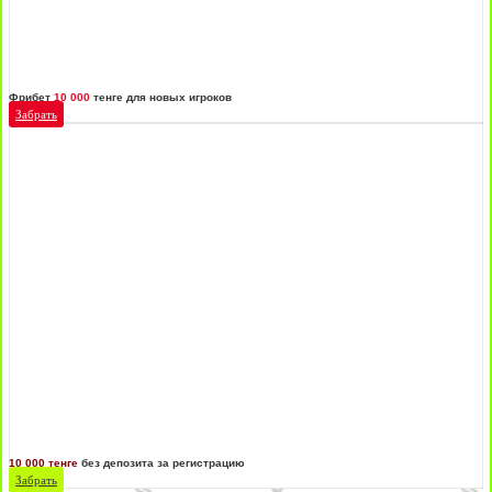
Фрибет
10 000
тенге для новых игроков
Забрать
10 000 тенге
без депозита за регистрацию
Забрать