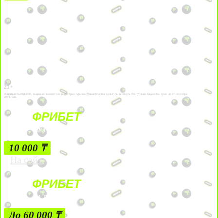
21+
Лицензии №24514359, выданной комитетом индустрии туризма Министерства культуры и спорта Республики Казахстан срок до 27 сентября
2034 года.
ФРИБЕТ
БЕЗ УСЛОВИЙ
10 000 ₸
На сайт
ФРИБЕТ
ЗА ДЕПОЗИТЫ
До 60 000 ₸