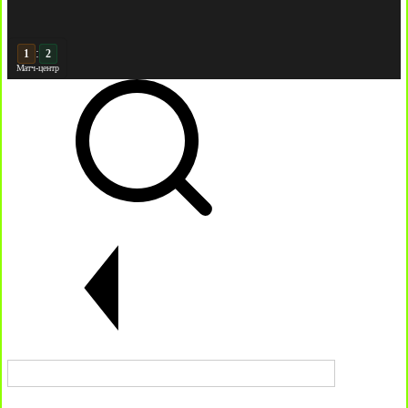
:
2
2
Матч-центр