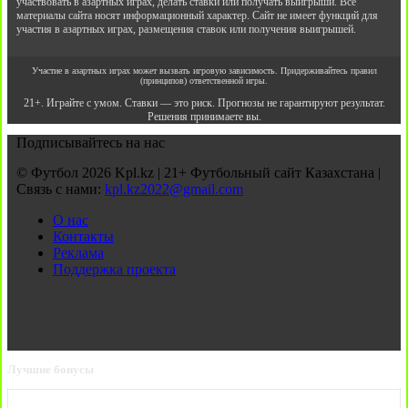
участвовать в азартных играх, делать ставки или получать выигрыши. Все
материалы сайта носят информационный характер. Сайт не имеет функций для
участия в азартных играх, размещения ставок или получения выигрышей.
Участие в азартных играх может вызвать игровую зависимость. Придерживайтесь правил
(принципов) ответственной игры.
21+. Играйте с умом. Ставки — это риск. Прогнозы не гарантируют результат.
Решения принимаете вы.
Подписывайтесь на нас
© Футбол 2026 Kpl.kz | 21+ Футбольный сайт Казахстана |
Связь с нами:
kpl.kz2022@gmail.com
О нас
Контакты
Реклама
Поддержка проекта
Лучшие бонусы