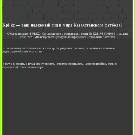
Kpl.kz — ваш надежный гид в мире Казахстанского футбола!
Сетевое издание «KPLKZ» Свидетельство о регистрации: серия № KZ11VPY00109441 выдано
09.01.2025 Министерством культуры и информации Республики Казахстан.
Использование материалов сайта www.kpl.kz разрешено только с размещением активной
индексируемой гиперссылки на
www.kpl.kz
Участие в азартных играх может вызвать игровую зависимость. Придерживайтесь правил
(принципов) ответственной игры.