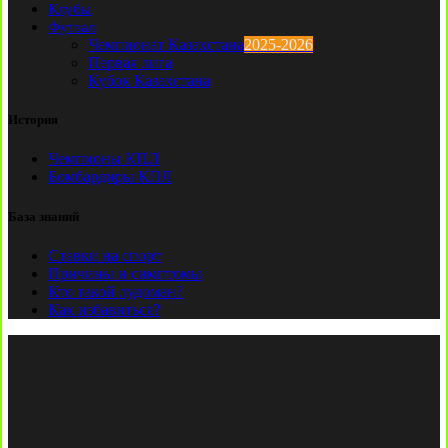
Клубы
Футзал
Чемпионат Казахстана
2025-2026
Первая лига
Кубок Казахстана
История
Чемпионы КПЛ
Бомбардиры КПЛ
База знаний
Ставки на спорт
Причины и симптомы
Кто такой лудоман?
Как избавиться?