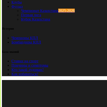
Клубы
Футзал
Чемпионат Казахстана
2025-2026
Первая лига
Кубок Казахстана
История
Чемпионы КПЛ
Бомбардиры КПЛ
База знаний
Ставки на спорт
Причины и симптомы
Кто такой лудоман?
Как избавиться?