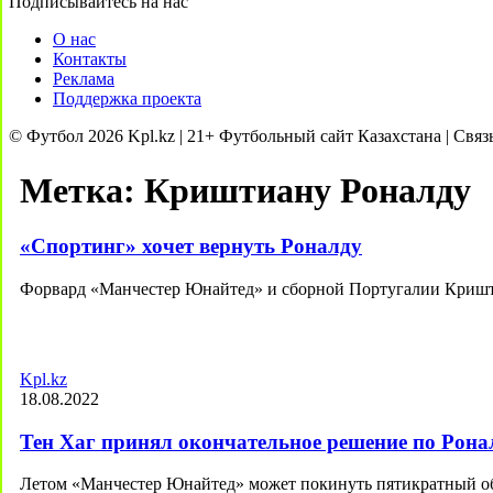
Подписывайтесь на нас
О нас
Контакты
Реклама
Поддержка проекта
© Футбол 2026 Kpl.kz | 21+ Футбольный сайт Казахстана | Связ
Метка:
Криштиану Роналду
«Спортинг» хочет вернуть Роналду
Форвард «Манчестер Юнайтед» и сборной Португалии Кришт
Kpl.kz
18.08.2022
Тен Хаг принял окончательное решение по Ронал
Летом «Манчестер Юнайтед» может покинуть пятикратный об