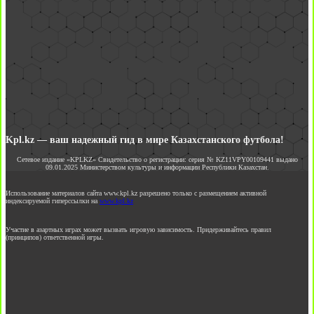
Kpl.kz — ваш надежный гид в мире Казахстанского футбола!
Сетевое издание «KPLKZ» Свидетельство о регистрации: серия № KZ11VPY00109441 выдано
09.01.2025 Министерством культуры и информации Республики Казахстан.
Использование материалов сайта www.kpl.kz разрешено только с размещением активной
индексируемой гиперссылки на
www.kpl.kz
Участие в азартных играх может вызвать игровую зависимость. Придерживайтесь правил
(принципов) ответственной игры.