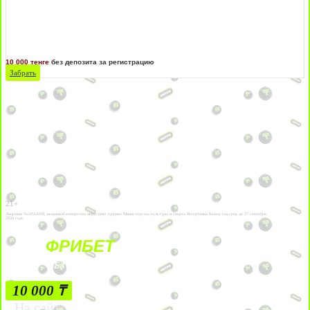
10 000 тенге
без депозита за регистрацию
Забрать
21+
Лицензии №24514359, выданной комитетом индустрии туризма Министерства культуры и спорта Республики Казахстан срок до 27 сентября
2034 года.
ФРИБЕТ
БЕЗ УСЛОВИЙ
10 000 ₸
На сайт