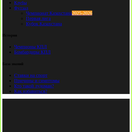
Клубы
Футзал
Чемпионат Казахстана
2025-2026
Первая лига
Кубок Казахстана
История
Чемпионы КПЛ
Бомбардиры КПЛ
База знаний
Ставки на спорт
Причины и симптомы
Кто такой лудоман?
Как избавиться?