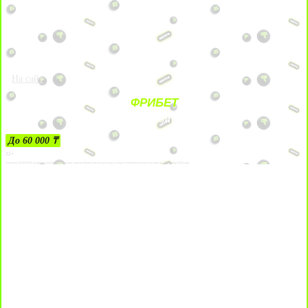
На сайт
ФРИБЕТ
ЗА ДЕПОЗИТЫ
До 60 000 ₸
21+
Лицензии №24514359, выданной комитетом индустрии туризма Министерства культуры и спорта Республики Казахстан срок до 27 сентября 2034 года.