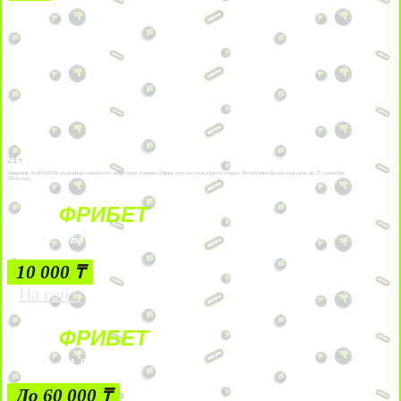
21+
Лицензии №24514359, выданной комитетом индустрии туризма Министерства культуры и спорта Республики Казахстан срок до 27 сентября
2034 года.
ФРИБЕТ
БЕЗ УСЛОВИЙ
10 000 ₸
На сайт
ФРИБЕТ
ЗА ДЕПОЗИТЫ
До 60 000 ₸