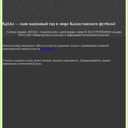
Kpl.kz — ваш надежный гид в мире Казахстанского футбола!
Сетевое издание «KPLKZ» Свидетельство о регистрации: серия № KZ11VPY00109441 выдано
09.01.2025 Министерством культуры и информации Республики Казахстан.
Использование материалов сайта www.kpl.kz разрешено только с размещением активной
индексируемой гиперссылки на
www.kpl.kz
Участие в азартных играх может вызвать игровую зависимость. Придерживайтесь правил
(принципов) ответственной игры.