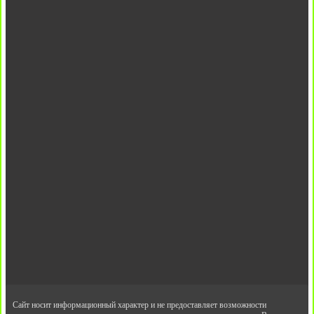
Сайт носит информационный характер и не предоставляет возможности