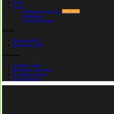
Клубы
Футзал
Чемпионат Казахстана
2025-2026
Первая лига
Кубок Казахстана
История
Чемпионы КПЛ
Бомбардиры КПЛ
База знаний
Ставки на спорт
Причины и симптомы
Кто такой лудоман?
Как избавиться?