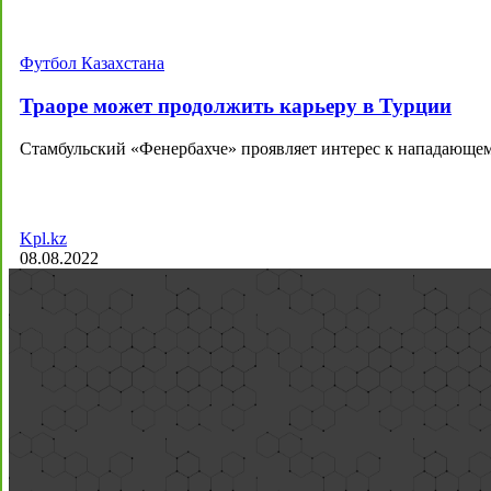
Футбол Казахстана
Траоре может продолжить карьеру в Турции
Стамбульский «Фенербахче» проявляет интерес к нападающем
Kpl.kz
08.08.2022