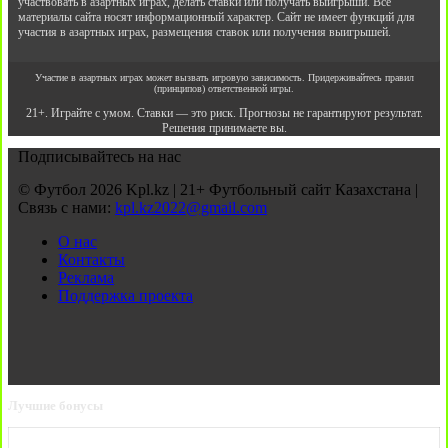
участвовать в азартных играх, делать ставки или получать выигрыши. Все
материалы сайта носят информационный характер. Сайт не имеет функций для
участия в азартных играх, размещения ставок или получения выигрышей.
Участие в азартных играх может вызвать игровую зависимость. Придерживайтесь правил
(принципов) ответственной игры.
21+. Играйте с умом. Ставки — это риск. Прогнозы не гарантируют результат.
Решения принимаете вы.
Подписывайтесь на нас
© Футбол 2026 Kpl.kz | 21+ Футбольный сайт Казахстана |
Связь с нами:
kpl.kz2022@gmail.com
О нас
Контакты
Реклама
Поддержка проекта
Лучшие бонусы