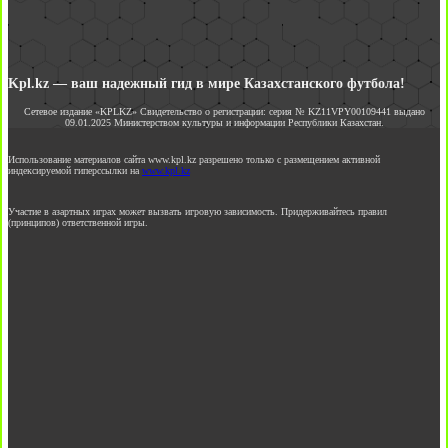
Kpl.kz — ваш надежный гид в мире Казахстанского футбола!
Сетевое издание «KPLKZ» Свидетельство о регистрации: серия № KZ11VPY00109441 выдано
09.01.2025 Министерством культуры и информации Республики Казахстан.
Использование материалов сайта www.kpl.kz разрешено только с размещением активной
индексируемой гиперссылки на
www.kpl.kz
Участие в азартных играх может вызвать игровую зависимость. Придерживайтесь правил
(принципов) ответственной игры.