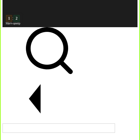
:
2
2
Матч-центр