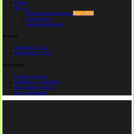
Клубы
Футзал
Чемпионат Казахстана
2025-2026
Первая лига
Кубок Казахстана
История
Чемпионы КПЛ
Бомбардиры КПЛ
База знаний
Ставки на спорт
Причины и симптомы
Кто такой лудоман?
Как избавиться?