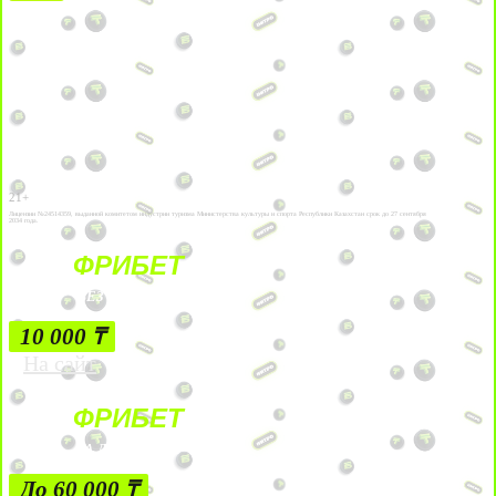
21+
Лицензии №24514359, выданной комитетом индустрии туризма Министерства культуры и спорта Республики Казахстан срок до 27 сентября
2034 года.
ФРИБЕТ
БЕЗ УСЛОВИЙ
10 000 ₸
На сайт
ФРИБЕТ
ЗА ДЕПОЗИТЫ
До 60 000 ₸