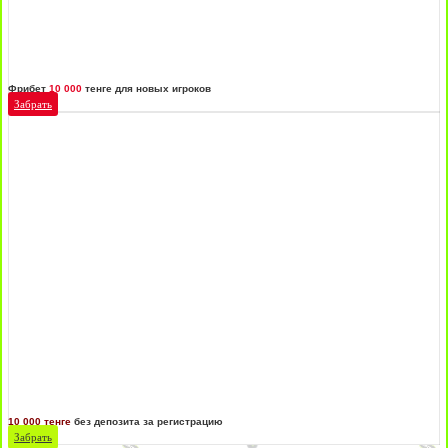
Фрибет
10 000
тенге для новых игроков
Забрать
10 000 тенге
без депозита за регистрацию
Забрать