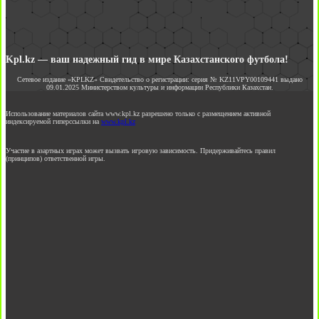
Kpl.kz — ваш надежный гид в мире Казахстанского футбола!
Сетевое издание «KPLKZ» Свидетельство о регистрации: серия № KZ11VPY00109441 выдано
09.01.2025 Министерством культуры и информации Республики Казахстан.
Использование материалов сайта www.kpl.kz разрешено только с размещением активной
индексируемой гиперссылки на
www.kpl.kz
Участие в азартных играх может вызвать игровую зависимость. Придерживайтесь правил
(принципов) ответственной игры.