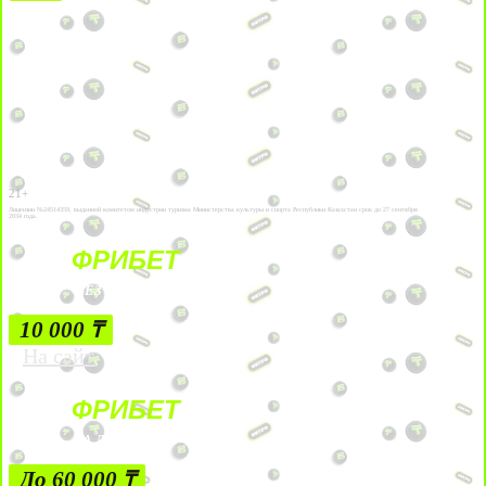
21+
Лицензии №24514359, выданной комитетом индустрии туризма Министерства культуры и спорта Республики Казахстан срок до 27 сентября
2034 года.
ФРИБЕТ
БЕЗ УСЛОВИЙ
10 000 ₸
На сайт
ФРИБЕТ
ЗА ДЕПОЗИТЫ
До 60 000 ₸