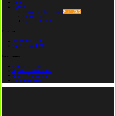
Клубы
Футзал
Чемпионат Казахстана
2025-2026
Первая лига
Кубок Казахстана
История
Чемпионы КПЛ
Бомбардиры КПЛ
База знаний
Ставки на спорт
Причины и симптомы
Кто такой лудоман?
Как избавиться?