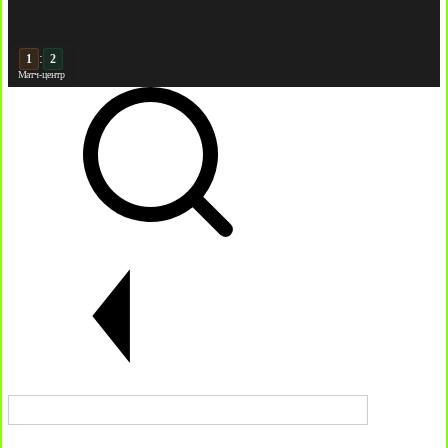
:
2
2
Матч-центр