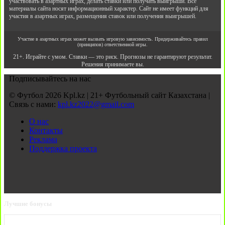
участвовать в азартных играх, делать ставки или получать выигрыши. Все
материалы сайта носят информационный характер. Сайт не имеет функций для
участия в азартных играх, размещения ставок или получения выигрышей.
Участие в азартных играх может вызвать игровую зависимость. Придерживайтесь правил
(принципов) ответственной игры.
21+. Играйте с умом. Ставки — это риск. Прогнозы не гарантируют результат.
Решения принимаете вы.
Подписывайтесь на нас
© Футбол 2026 Kpl.kz | 21+ Футбольный сайт Казахстана |
Связь с нами:
kpl.kz2022@gmail.com
О нас
Контакты
Реклама
Поддержка проекта
Лучшие бонусы