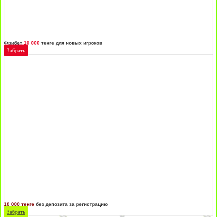
Фрибет
10 000
тенге для новых игроков
Забрать
10 000 тенге
без депозита за регистрацию
Забрать