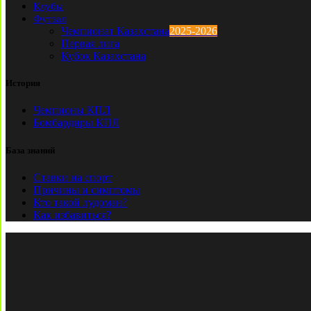
Клубы
Футзал
Чемпионат Казахстана
2025-2026
Первая лига
Кубок Казахстана
История
Чемпионы КПЛ
Бомбардиры КПЛ
База знаний
Ставки на спорт
Причины и симптомы
Кто такой лудоман?
Как избавиться?