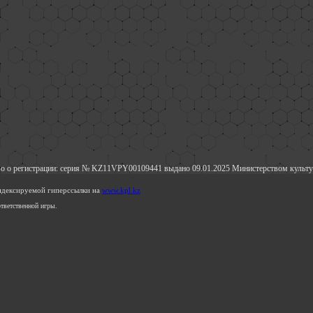
о о регистрации: серия № KZ11VPY00109441 выдано 09.01.2025 Министерством культу
индексируемой гиперссылки на
www.kpl.kz
тветственной игры.