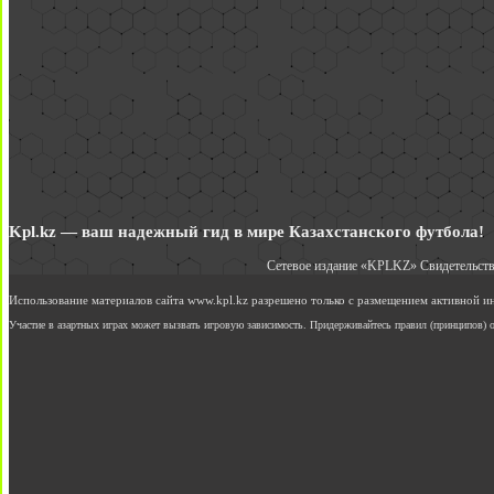
Kpl.kz — ваш надежный гид в мире Казахстанского футбола!
Сетевое издание «KPLKZ» Свидетельств
Использование материалов сайта www.kpl.kz разрешено только с размещением активной 
Участие в азартных играх может вызвать игровую зависимость. Придерживайтесь правил (принципов) о