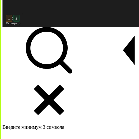
:
2
2
Матч-центр
Введите минимум 3 символа