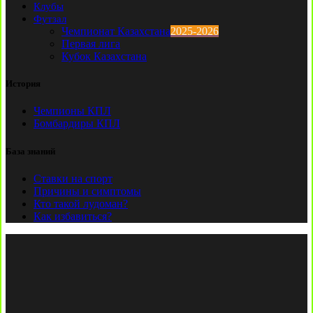
Клубы
Футзал
Чемпионат Казахстана
2025-2026
Первая лига
Кубок Казахстана
История
Чемпионы КПЛ
Бомбардиры КПЛ
База знаний
Ставки на спорт
Причины и симптомы
Кто такой лудоман?
Как избавиться?