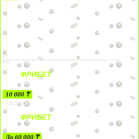
21+
Лицензии №24514359, выданной комитетом индустрии туризма Министерства культуры и спорта Республики Казахстан срок до 27 сентября
2034 года.
ФРИБЕТ
БЕЗ УСЛОВИЙ
10 000 ₸
На сайт
ФРИБЕТ
ЗА ДЕПОЗИТЫ
До 60 000 ₸