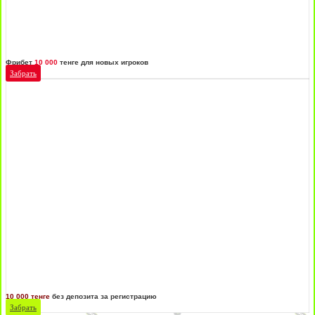
Фрибет
10 000
тенге для новых игроков
Забрать
10 000 тенге
без депозита за регистрацию
Забрать