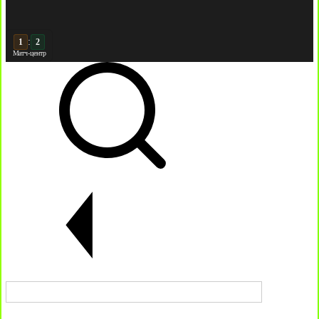
:
2
2
Матч-центр