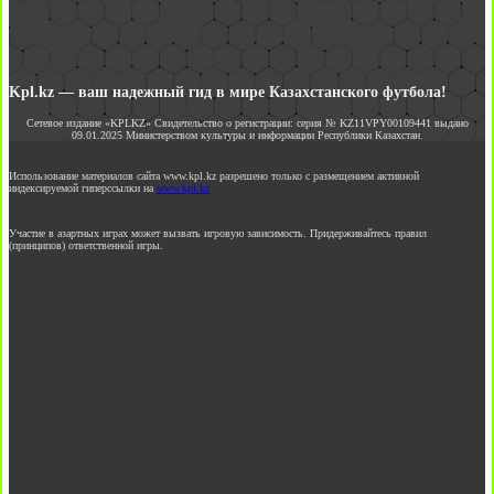
Kpl.kz — ваш надежный гид в мире Казахстанского футбола!
Сетевое издание «KPLKZ» Свидетельство о регистрации: серия № KZ11VPY00109441 выдано
09.01.2025 Министерством культуры и информации Республики Казахстан.
Использование материалов сайта www.kpl.kz разрешено только с размещением активной
индексируемой гиперссылки на
www.kpl.kz
Участие в азартных играх может вызвать игровую зависимость. Придерживайтесь правил
(принципов) ответственной игры.