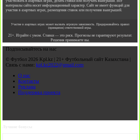
участвовать в азартных играх, делать ставки или получать выигрыши. Все
материалы сайта носят информационный характер. Сайт не имеет функций для
участия в азартных играх, размещения ставок или получения выигрышей.
Участие в азартных играх может вызвать игровую зависимость. Придерживайтесь правил
(принципов) ответственной игры.
21+. Играйте с умом. Ставки — это риск. Прогнозы не гарантируют результат.
Решения принимаете вы.
Подписывайтесь на нас
© Футбол 2026 Kpl.kz | 21+ Футбольный сайт Казахстана |
Связь с нами:
kpl.kz2022@gmail.com
О нас
Контакты
Реклама
Поддержка проекта
Лучшие бонусы