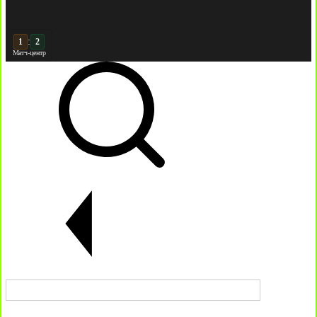
:
2
2
Матч-центр