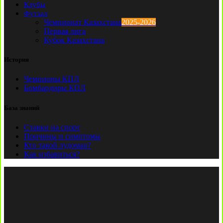
Клубы
Футзал
Чемпионат Казахстана
2025-2026
Первая лига
Кубок Казахстана
История
Чемпионы КПЛ
Бомбардиры КПЛ
База знаний
Ставки на спорт
Причины и симптомы
Кто такой лудоман?
Как избавиться?