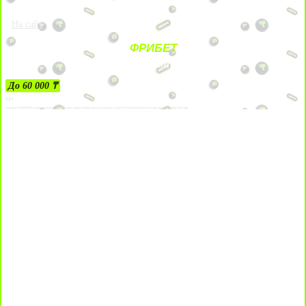
На сайт
ФРИБЕТ
ЗА ДЕПОЗИТЫ
До 60 000 ₸
21+
Лицензии №24514359, выданной комитетом индустрии туризма Министерства культуры и спорта Республики Казахстан срок до 27 сентября 2034 года.