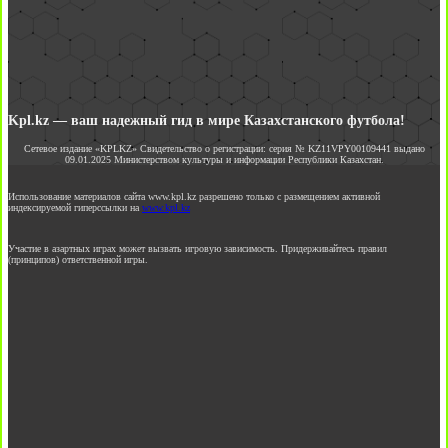
Kpl.kz — ваш надежный гид в мире Казахстанского футбола!
Сетевое издание «KPLKZ» Свидетельство о регистрации: серия № KZ11VPY00109441 выдано
09.01.2025 Министерством культуры и информации Республики Казахстан.
Использование материалов сайта www.kpl.kz разрешено только с размещением активной
индексируемой гиперссылки на
www.kpl.kz
Участие в азартных играх может вызвать игровую зависимость. Придерживайтесь правил
(принципов) ответственной игры.