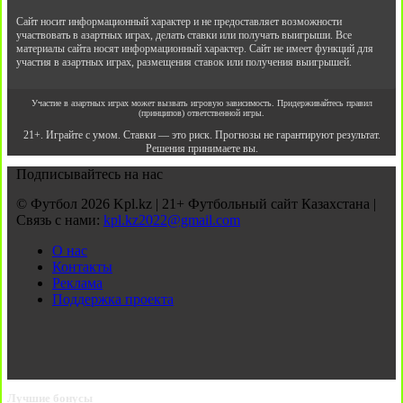
Сайт носит информационный характер и не предоставляет возможности
участвовать в азартных играх, делать ставки или получать выигрыши. Все
материалы сайта носят информационный характер. Сайт не имеет функций для
участия в азартных играх, размещения ставок или получения выигрышей.
Участие в азартных играх может вызвать игровую зависимость. Придерживайтесь правил
(принципов) ответственной игры.
21+. Играйте с умом. Ставки — это риск. Прогнозы не гарантируют результат.
Решения принимаете вы.
Подписывайтесь на нас
© Футбол 2026 Kpl.kz | 21+ Футбольный сайт Казахстана |
Связь с нами:
kpl.kz2022@gmail.com
О нас
Контакты
Реклама
Поддержка проекта
Лучшие бонусы