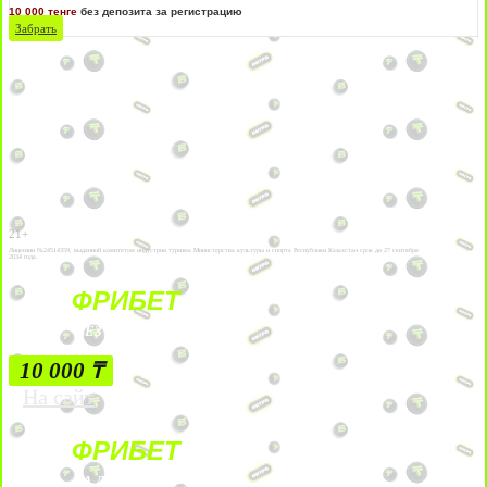
10 000 тенге
без депозита за регистрацию
Забрать
21+
Лицензии №24514359, выданной комитетом индустрии туризма Министерства культуры и спорта Республики Казахстан срок до 27 сентября
2034 года.
ФРИБЕТ
БЕЗ УСЛОВИЙ
10 000 ₸
На сайт
ФРИБЕТ
ЗА ДЕПОЗИТЫ