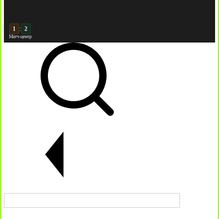
:
2
2
Матч-центр