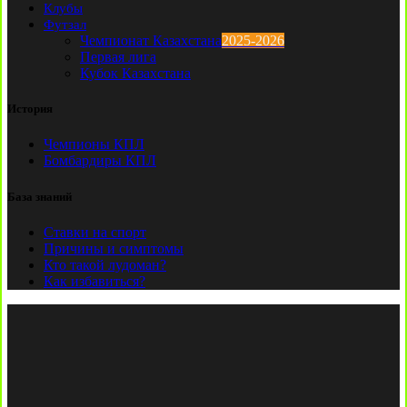
Клубы
Футзал
Чемпионат Казахстана
2025-2026
Первая лига
Кубок Казахстана
История
Чемпионы КПЛ
Бомбардиры КПЛ
База знаний
Ставки на спорт
Причины и симптомы
Кто такой лудоман?
Как избавиться?