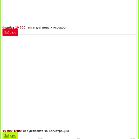
Фрибет
10 000
тенге для новых игроков
Забрать
10 000 тенге
без депозита за регистрацию
Забрать