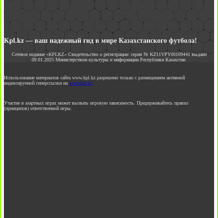
Kpl.kz — ваш надежный гид в мире Казахстанского футбола!
Сетевое издание «KPLKZ» Свидетельство о регистрации: серия № KZ11VPY00109441 выдано
09.01.2025 Министерством культуры и информации Республики Казахстан.
Использование материалов сайта www.kpl.kz разрешено только с размещением активной
индексируемой гиперссылки на
www.kpl.kz
Участие в азартных играх может вызвать игровую зависимость. Придерживайтесь правил
(принципов) ответственной игры.