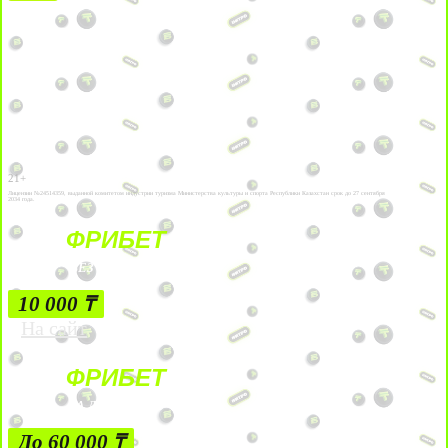
21+
Лицензии №24514359, выданной комитетом индустрии туризма Министерства культуры и спорта Республики Казахстан срок до 27 сентября
2034 года.
ФРИБЕТ
БЕЗ УСЛОВИЙ
10 000 ₸
На сайт
ФРИБЕТ
ЗА ДЕПОЗИТЫ
До 60 000 ₸