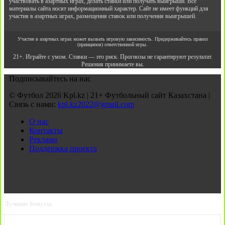
участвовать в азартных играх, делать ставки или получать выигрыши. Все
материалы сайта носят информационный характер. Сайт не имеет функций для
участия в азартных играх, размещения ставок или получения выигрышей.
Участие в азартных играх может вызвать игровую зависимость. Придерживайтесь правил
(принципов) ответственной игры.
21+. Играйте с умом. Ставки — это риск. Прогнозы не гарантируют результат.
Решения принимаете вы.
Подписывайтесь на нас
© Футбол 2026 Kpl.kz | 21+ Футбольный сайт Казахстана |
Связь с нами:
kpl.kz2022@gmail.com
О нас
Контакты
Реклама
Поддержка проекта
Лучшие бонусы