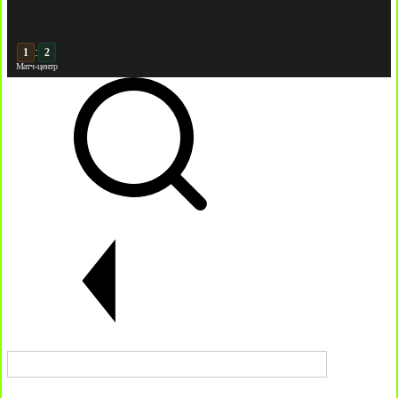
:
2
2
Матч-центр