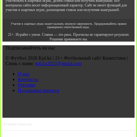
участвовать в азартных играх, делать ставки или получать выигрыши. Все
материалы сайта носят информационный характер. Сайт не имеет функций для
участия в азартных играх, размещения ставок или получения выигрышей.
Участие в азартных играх может вызвать игровую зависимость. Придерживайтесь правил
(принципов) ответственной игры.
21+. Играйте с умом. Ставки — это риск. Прогнозы не гарантируют результат.
Решения принимаете вы.
Подписывайтесь на нас
© Футбол 2026 Kpl.kz | 21+ Футбольный сайт Казахстана |
Связь с нами:
kpl.kz2022@gmail.com
О нас
Контакты
Реклама
Поддержка проекта
Лучшие бонусы