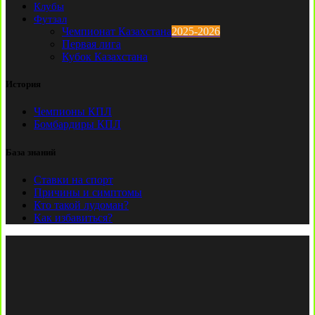
Клубы
Футзал
Чемпионат Казахстана
2025-2026
Первая лига
Кубок Казахстана
История
Чемпионы КПЛ
Бомбардиры КПЛ
База знаний
Ставки на спорт
Причины и симптомы
Кто такой лудоман?
Как избавиться?