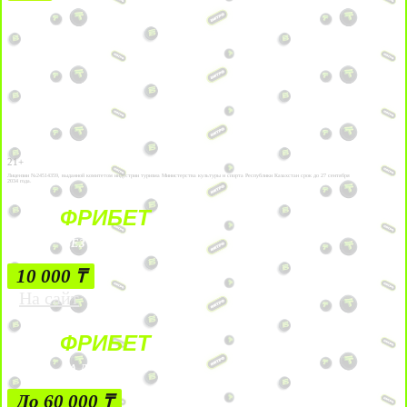
21+
Лицензии №24514359, выданной комитетом индустрии туризма Министерства культуры и спорта Республики Казахстан срок до 27 сентября
2034 года.
ФРИБЕТ
БЕЗ УСЛОВИЙ
10 000 ₸
На сайт
ФРИБЕТ
ЗА ДЕПОЗИТЫ
До 60 000 ₸