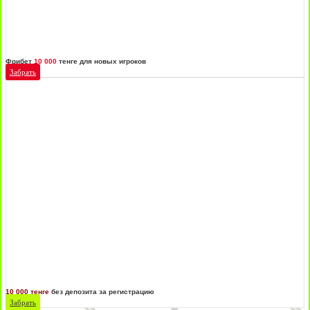
Фрибет
10 000
тенге для новых игроков
Забрать
10 000 тенге
без депозита за регистрацию
Забрать