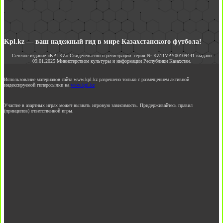
Kpl.kz — ваш надежный гид в мире Казахстанского футбола!
Сетевое издание «KPLKZ» Свидетельство о регистрации: серия № KZ11VPY00109441 выдано
09.01.2025 Министерством культуры и информации Республики Казахстан.
Использование материалов сайта www.kpl.kz разрешено только с размещением активной
индексируемой гиперссылки на
www.kpl.kz
Участие в азартных играх может вызвать игровую зависимость. Придерживайтесь правил
(принципов) ответственной игры.