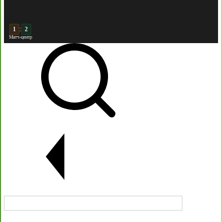
:
2
2
Матч-центр