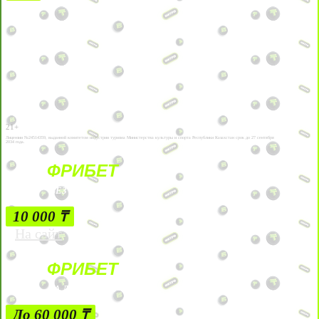
21+
Лицензии №24514359, выданной комитетом индустрии туризма Министерства культуры и спорта Республики Казахстан срок до 27 сентября
2034 года.
ФРИБЕТ
БЕЗ УСЛОВИЙ
10 000 ₸
На сайт
ФРИБЕТ
ЗА ДЕПОЗИТЫ
До 60 000 ₸