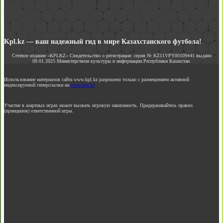
Kpl.kz — ваш надежный гид в мире Казахстанского футбола!
Сетевое издание «KPLKZ» Свидетельство о регистрации: серия № KZ11VPY00109441 выдано
09.01.2025 Министерством культуры и информации Республики Казахстан.
Использование материалов сайта www.kpl.kz разрешено только с размещением активной
индексируемой гиперссылки на
www.kpl.kz
Участие в азартных играх может вызвать игровую зависимость. Придерживайтесь правил
(принципов) ответственной игры.