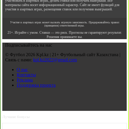
участвовать в азартных играх, делать ставки или получать выигрыши. Все
материалы сайта носят информационный характер. Сайт не имеет функций для
участия в азартных играх, размещения ставок или получения выигрышей.
Участие в азартных играх может вызвать игровую зависимость. Придерживайтесь правил
(принципов) ответственной игры.
21+. Играйте с умом. Ставки — это риск. Прогнозы не гарантируют результат.
Решения принимаете вы.
Подписывайтесь на нас
© Футбол 2026 Kpl.kz | 21+ Футбольный сайт Казахстана |
Связь с нами:
kpl.kz2022@gmail.com
О нас
Контакты
Реклама
Поддержка проекта
Лучшие бонусы