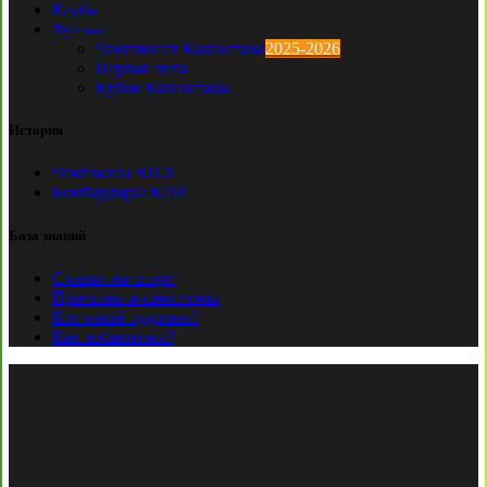
Клубы
Футзал
Чемпионат Казахстана
2025-2026
Первая лига
Кубок Казахстана
История
Чемпионы КПЛ
Бомбардиры КПЛ
База знаний
Ставки на спорт
Причины и симптомы
Кто такой лудоман?
Как избавиться?