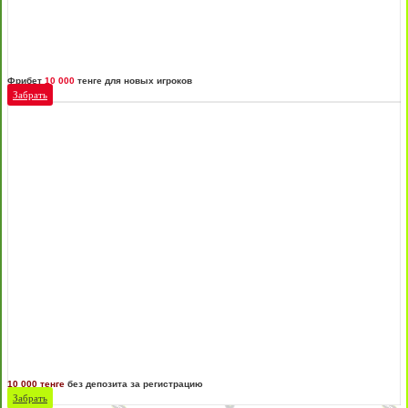
Фрибет
10 000
тенге для новых игроков
Забрать
10 000 тенге
без депозита за регистрацию
Забрать