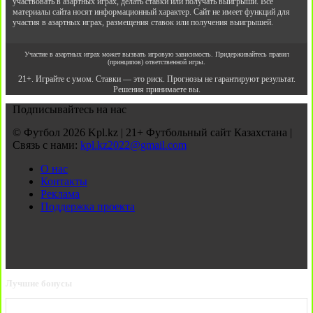
участвовать в азартных играх, делать ставки или получать выигрыши. Все
материалы сайта носят информационный характер. Сайт не имеет функций для
участия в азартных играх, размещения ставок или получения выигрышей.
Участие в азартных играх может вызвать игровую зависимость. Придерживайтесь правил
(принципов) ответственной игры.
21+. Играйте с умом. Ставки — это риск. Прогнозы не гарантируют результат.
Решения принимаете вы.
Подписывайтесь на нас
© Футбол 2026 Kpl.kz | 21+ Футбольный сайт Казахстана |
Связь с нами:
kpl.kz2022@gmail.com
О нас
Контакты
Реклама
Поддержка проекта
Лучшие бонусы