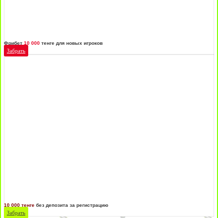
Фрибет
10 000
тенге для новых игроков
Забрать
10 000 тенге
без депозита за регистрацию
Забрать