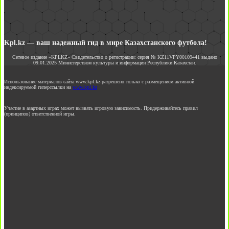
Kpl.kz — ваш надежный гид в мире Казахстанского футбола!
Сетевое издание «KPLKZ» Свидетельство о регистрации: серия № KZ11VPY00109441 выдано
09.01.2025 Министерством культуры и информации Республики Казахстан.
Использование материалов сайта www.kpl.kz разрешено только с размещением активной
индексируемой гиперссылки на
www.kpl.kz
Участие в азартных играх может вызвать игровую зависимость. Придерживайтесь правил
(принципов) ответственной игры.