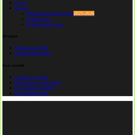
Клубы
Футзал
Чемпионат Казахстана
2025-2026
Первая лига
Кубок Казахстана
История
Чемпионы КПЛ
Бомбардиры КПЛ
База знаний
Ставки на спорт
Причины и симптомы
Кто такой лудоман?
Как избавиться?