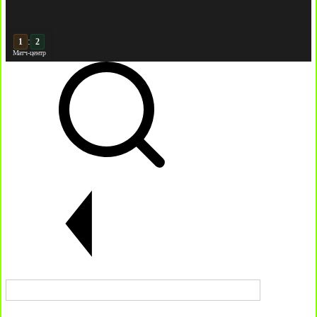
:
2
2
Матч-центр