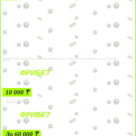
21+
Лицензии №24514359, выданной комитетом индустрии туризма Министерства культуры и спорта Республики Казахстан срок до 27 сентября
2034 года.
ФРИБЕТ
БЕЗ УСЛОВИЙ
10 000 ₸
На сайт
ФРИБЕТ
ЗА ДЕПОЗИТЫ
До 60 000 ₸