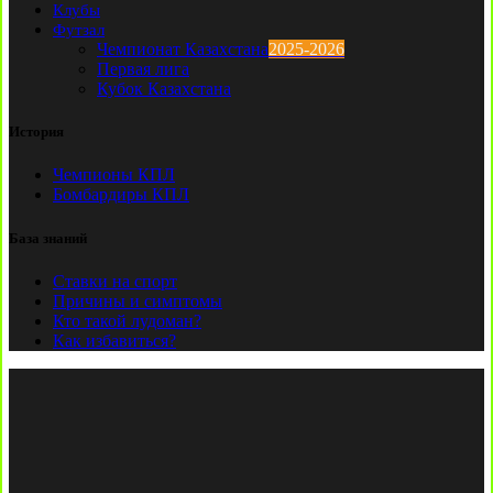
Клубы
Футзал
Чемпионат Казахстана
2025-2026
Первая лига
Кубок Казахстана
История
Чемпионы КПЛ
Бомбардиры КПЛ
База знаний
Ставки на спорт
Причины и симптомы
Кто такой лудоман?
Как избавиться?