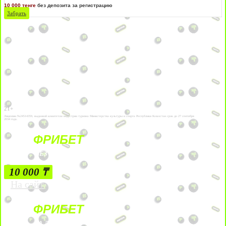
10 000 тенге
без депозита за регистрацию
Забрать
21+
Лицензии №24514359, выданной комитетом индустрии туризма Министерства культуры и спорта Республики Казахстан срок до 27 сентября
2034 года.
ФРИБЕТ
БЕЗ УСЛОВИЙ
10 000 ₸
На сайт
ФРИБЕТ
ЗА ДЕПОЗИТЫ