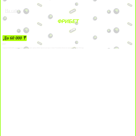
На сайт
ФРИБЕТ
ЗА ДЕПОЗИТЫ
До 60 000 ₸
21+
Лицензии №24514359, выданной комитетом индустрии туризма Министерства культуры и спорта Республики Казахстан срок до 27 сентября 2034 года.