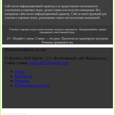
Сайт носит информационный характер и не предоставляет возможности
участвовать в азартных играх, делать ставки или получать выигрыши. Все
материалы сайта носят информационный характер. Сайт не имеет функций для
участия в азартных играх, размещения ставок или получения выигрышей.
Участие в азартных играх может вызвать игровую зависимость. Придерживайтесь правил
(принципов) ответственной игры.
21+. Играйте с умом. Ставки — это риск. Прогнозы не гарантируют результат.
Решения принимаете вы.
Подписывайтесь на нас
© Футбол 2026 Kpl.kz | 21+ Футбольный сайт Казахстана |
Связь с нами:
kpl.kz2022@gmail.com
О нас
Контакты
Реклама
Поддержка проекта
Лучшие бонусы