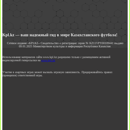
Kpl.kz — ваш надежный гид в мире Казахстанского футбола!
Сетевое издание «KPLKZ» Свидетельство о регистрации: серия № KZ11VPY00109441 выдано
09.01.2025 Министерством культуры и информации Республики Казахстан.
Использование материалов сайта www.kpl.kz разрешено только с размещением активной
индексируемой гиперссылки на
www.kpl.kz
Участие в азартных играх может вызвать игровую зависимость. Придерживайтесь правил
(принципов) ответственной игры.