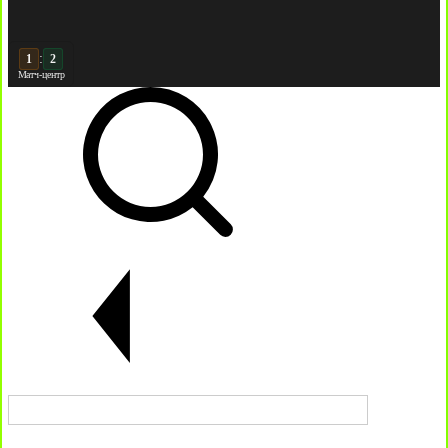
:
2
2
Матч-центр