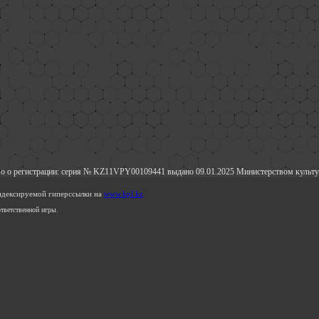
о о регистрации: серия № KZ11VPY00109441 выдано 09.01.2025 Министерством культу
индексируемой гиперссылки на
www.kpl.kz
тветственной игры.