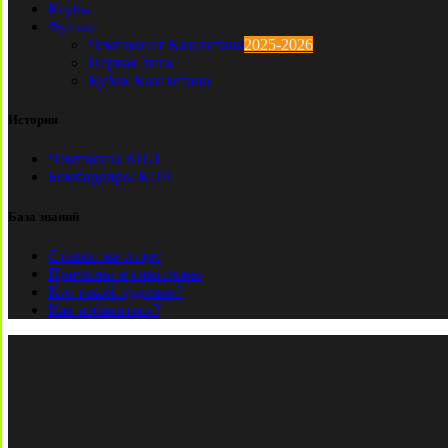
Клубы
Футзал
Чемпионат Казахстана
2025-2026
Первая лига
Кубок Казахстана
История
Чемпионы КПЛ
Бомбардиры КПЛ
База знаний
Ставки на спорт
Причины и симптомы
Кто такой лудоман?
Как избавиться?