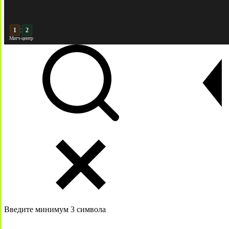
:
2
2
Матч-центр
Введите минимум 3 символа