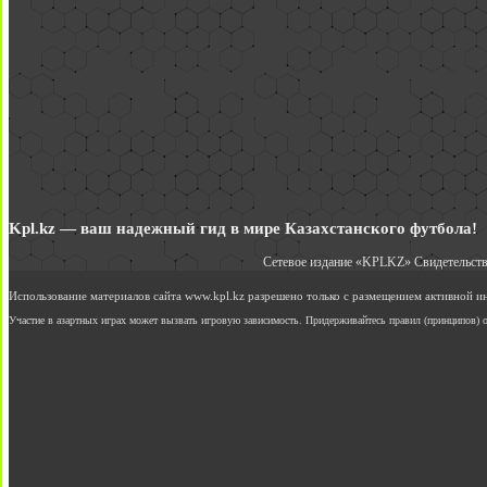
Kpl.kz — ваш надежный гид в мире Казахстанского футбола!
Сетевое издание «KPLKZ» Свидетельств
Использование материалов сайта www.kpl.kz разрешено только с размещением активной 
Участие в азартных играх может вызвать игровую зависимость. Придерживайтесь правил (принципов) о