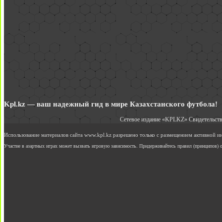
Kpl.kz — ваш надежный гид в мире Казахстанского футбола!
Сетевое издание «KPLKZ» Свидетельств
Использование материалов сайта www.kpl.kz разрешено только с размещением активной 
Участие в азартных играх может вызвать игровую зависимость. Придерживайтесь правил (принципов) о