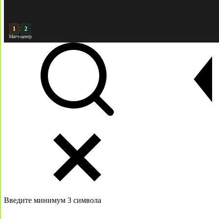
:
2
2
Матч-центр
Введите минимум 3 символа