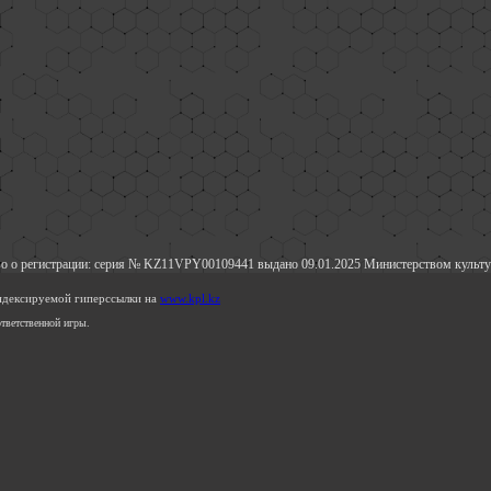
о о регистрации: серия № KZ11VPY00109441 выдано 09.01.2025 Министерством культу
индексируемой гиперссылки на
www.kpl.kz
тветственной игры.