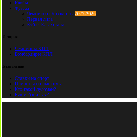
Клубы
Футзал
Чемпионат Казахстана
2025-2026
Первая лига
Кубок Казахстана
История
Чемпионы КПЛ
Бомбардиры КПЛ
База знаний
Ставки на спорт
Причины и симптомы
Кто такой лудоман?
Как избавиться?