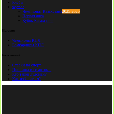
Клубы
Футзал
Чемпионат Казахстана
2025-2026
Первая лига
Кубок Казахстана
История
Чемпионы КПЛ
Бомбардиры КПЛ
База знаний
Ставки на спорт
Причины и симптомы
Кто такой лудоман?
Как избавиться?