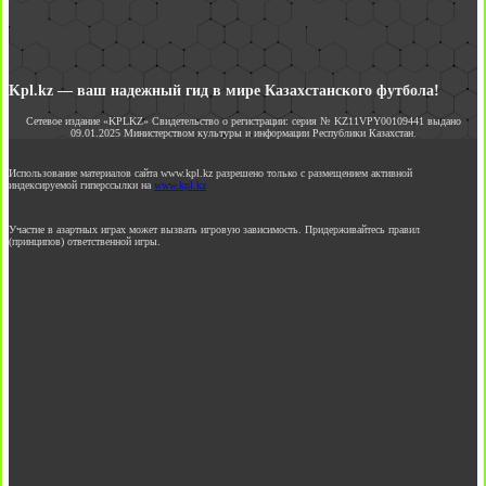
Kpl.kz — ваш надежный гид в мире Казахстанского футбола!
Сетевое издание «KPLKZ» Свидетельство о регистрации: серия № KZ11VPY00109441 выдано
09.01.2025 Министерством культуры и информации Республики Казахстан.
Использование материалов сайта www.kpl.kz разрешено только с размещением активной
индексируемой гиперссылки на
www.kpl.kz
Участие в азартных играх может вызвать игровую зависимость. Придерживайтесь правил
(принципов) ответственной игры.