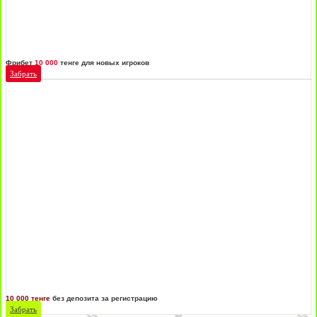
Фрибет
10 000
тенге для новых игроков
Забрать
10 000 тенге
без депозита за регистрацию
Забрать