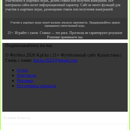
участвовать в азартных играх, делать ставки или получать выигрыши. Все
материалы сайта носят информационный характер. Сайт не имеет функций для
участия в азартных играх, размещения ставок или получения выигрышей.
Участие в азартных играх может вызвать игровую зависимость. Придерживайтесь правил
(принципов) ответственной игры.
21+. Играйте с умом. Ставки — это риск. Прогнозы не гарантируют результат.
Решения принимаете вы.
Подписывайтесь на нас
© Футбол 2026 Kpl.kz | 21+ Футбольный сайт Казахстана |
Связь с нами:
kpl.kz2022@gmail.com
О нас
Контакты
Реклама
Поддержка проекта
Лучшие бонусы