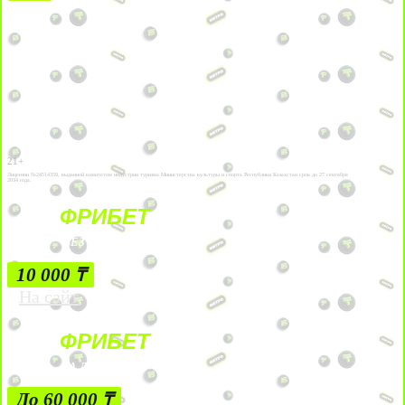
21+
Лицензии №24514359, выданной комитетом индустрии туризма Министерства культуры и спорта Республики Казахстан срок до 27 сентября
2034 года.
ФРИБЕТ
БЕЗ УСЛОВИЙ
10 000 ₸
На сайт
ФРИБЕТ
ЗА ДЕПОЗИТЫ
До 60 000 ₸