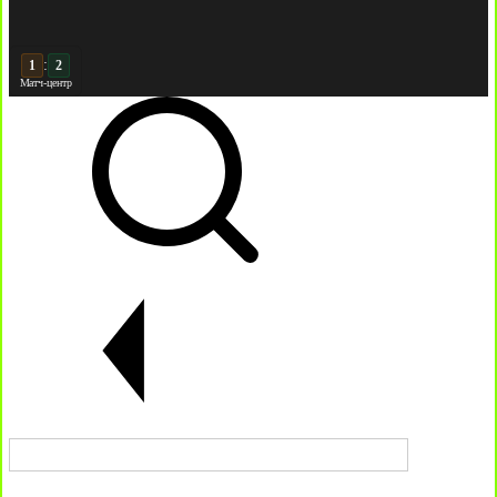
:
2
2
Матч-центр