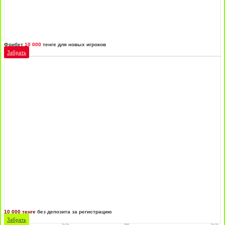
Фрибет
10 000
тенге для новых игроков
Забрать
10 000 тенге
без депозита за регистрацию
Забрать