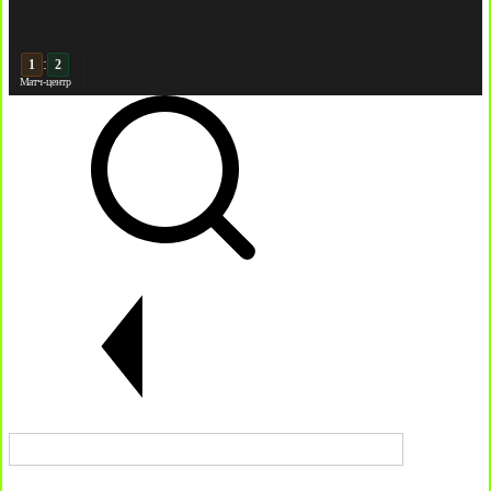
:
2
2
Матч-центр