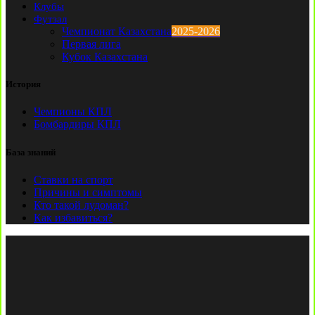
Клубы
Футзал
Чемпионат Казахстана
2025-2026
Первая лига
Кубок Казахстана
История
Чемпионы КПЛ
Бомбардиры КПЛ
База знаний
Ставки на спорт
Причины и симптомы
Кто такой лудоман?
Как избавиться?