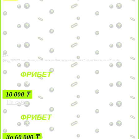
21+
Лицензии №24514359, выданной комитетом индустрии туризма Министерства культуры и спорта Республики Казахстан срок до 27 сентября
2034 года.
ФРИБЕТ
БЕЗ УСЛОВИЙ
10 000 ₸
На сайт
ФРИБЕТ
ЗА ДЕПОЗИТЫ
До 60 000 ₸