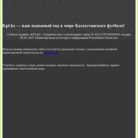
Kpl.kz — ваш надежный гид в мире Казахстанского футбола!
Сетевое издание «KPLKZ» Свидетельство о регистрации: серия № KZ11VPY00109441 выдано
09.01.2025 Министерством культуры и информации Республики Казахстан.
Использование материалов сайта www.kpl.kz разрешено только с размещением активной
индексируемой гиперссылки на
www.kpl.kz
Участие в азартных играх может вызвать игровую зависимость. Придерживайтесь правил
(принципов) ответственной игры.