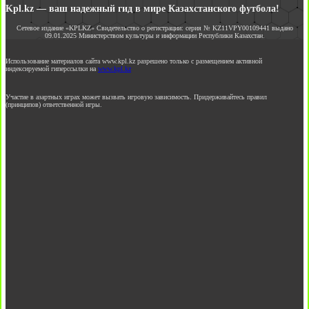
Kpl.kz — ваш надежный гид в мире Казахстанского футбола!
Сетевое издание «KPLKZ» Свидетельство о регистрации: серия № KZ11VPY00109441 выдано
09.01.2025 Министерством культуры и информации Республики Казахстан.
Использование материалов сайта www.kpl.kz разрешено только с размещением активной
индексируемой гиперссылки на
www.kpl.kz
Участие в азартных играх может вызвать игровую зависимость. Придерживайтесь правил
(принципов) ответственной игры.