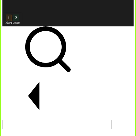
:
2
2
Матч-центр