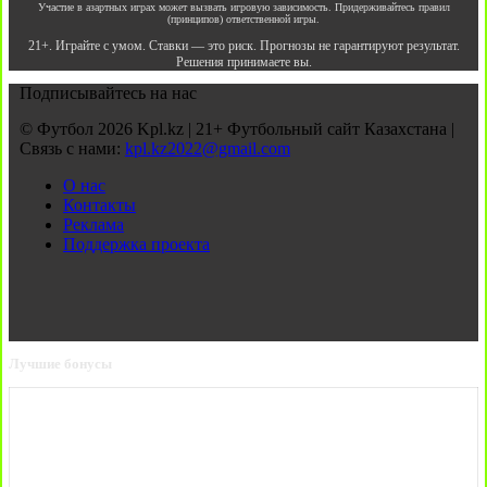
Участие в азартных играх может вызвать игровую зависимость. Придерживайтесь правил
(принципов) ответственной игры.
21+. Играйте с умом. Ставки — это риск. Прогнозы не гарантируют результат.
Решения принимаете вы.
Подписывайтесь на нас
© Футбол 2026 Kpl.kz | 21+ Футбольный сайт Казахстана |
Связь с нами:
kpl.kz2022@gmail.com
О нас
Контакты
Реклама
Поддержка проекта
Лучшие бонусы