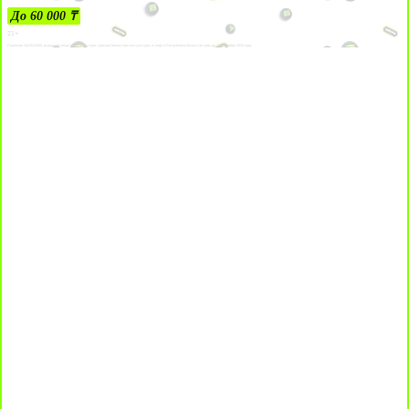
До 60 000 ₸
21+
Лицензии №24514359, выданной комитетом индустрии туризма Министерства культуры и спорта Республики Казахстан срок до 27 сентября 2034 года.