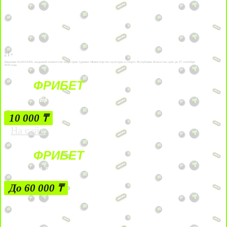
21+
Лицензии №24514359, выданной комитетом индустрии туризма Министерства культуры и спорта Республики Казахстан срок до 27 сентября
2034 года.
ФРИБЕТ
БЕЗ УСЛОВИЙ
10 000 ₸
На сайт
ФРИБЕТ
ЗА ДЕПОЗИТЫ
До 60 000 ₸