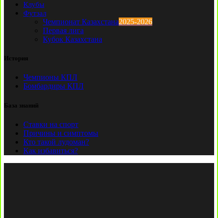
Клубы
Футзал
Чемпионат Казахстана
2025-2026
Первая лига
Кубок Казахстана
История
Чемпионы КПЛ
Бомбардиры КПЛ
База знаний
Ставки на спорт
Причины и симптомы
Кто такой лудоман?
Как избавиться?